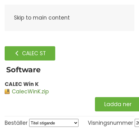
Meny
Skip to main content
CALEC ST
Software
CALEC Win K
CalecWinK.zip
Ladda ner
Beställer
Visningsnummer