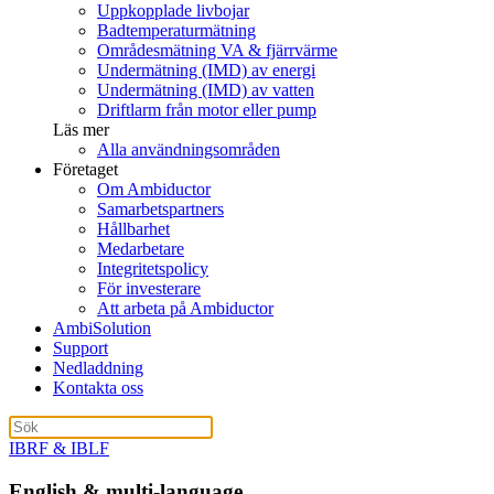
Uppkopplade livbojar
Badtemperaturmätning
Områdesmätning VA & fjärrvärme
Undermätning (IMD) av energi
Undermätning (IMD) av vatten
Driftlarm från motor eller pump
Läs mer
Alla användningsområden
Företaget
Om Ambiductor
Samarbetspartners
Hållbarhet
Medarbetare
Integritetspolicy
För investerare
Att arbeta på Ambiductor
AmbiSolution
Support
Nedladdning
Kontakta oss
IBRF & IBLF
English & multi-language