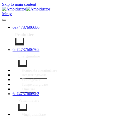
Skip to main content
Meny
6a74737b066b6
Produkter
6a74737b06762
Energimätare
Kompakta energimätare
Integreringsverk
Flödesgivare
Temperaturgivare
Elmätare
6a74737b069e2
Vattenmätare
Vinghjulsmätare