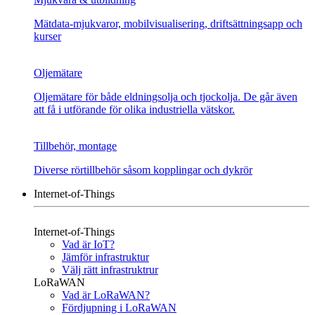
Mätdata-mjukvaror, mobilvisualisering, driftsättningsapp och
kurser
Oljemätare
Oljemätare för både eldningsolja och tjockolja. De går även
att få i utförande för olika industriella vätskor.
Tillbehör, montage
Diverse rörtillbehör såsom kopplingar och dykrör
Internet-of-Things
Internet-of-Things
Vad är IoT?
Jämför infrastruktur
Välj rätt infrastruktrur
LoRaWAN
Vad är LoRaWAN?
Fördjupning i LoRaWAN