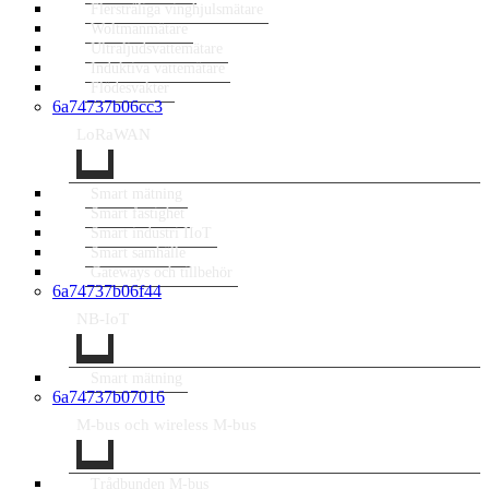
Flerstråliga vinghjulsmätare
Woltmanmätare
Ultraljudsvattemätare
Induktiva vattemätare
Flödesvakter
6a74737b06cc3
LoRaWAN
Smart mätning
Smart fastighet
Smart industri IIoT
Smart samhälle
Gateways och tillbehör
6a74737b06f44
NB-IoT
Smart mätning
6a74737b07016
M-bus och wireless M-bus
Trådbunden M-bus