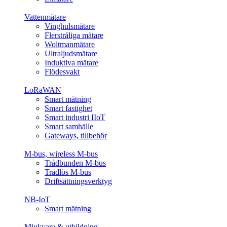
Vattenmätare
Vinghulsmätare
Flerstråliga mätare
Woltmanmätare
Ultraljudsmätare
Induktiva mätare
Flödesvakt
LoRaWAN
Smart mätning
Smart fastighet
Smart industri IIoT
Smart samhälle
Gateways, tillbehör
M-bus, wireless M-bus
Trådbunden M-bus
Trådlös M-bus
Driftsättningsverktyg
NB-IoT
Smart mätning
Mjukvara & utbildning