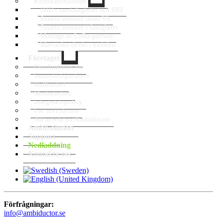
Kunskapsbanken
IMD i samfälligheter och BRF
Smarta sensorer inom VA
Smarta sensorer i fastigheter
Montage av LoRa-gateway
Mätvärden direkt i mobilen
Företaget
Om Ambiductor
Samarbetspartners
Hållbarhet
Medarbetare
Integritetspolicy
För investerare
Att arbeta på Ambiductor
AmbiSolution
Support
Nedladdning
Kontakta oss
Förfrågningar:
info@ambiductor.se