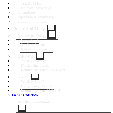
Trådlös M-bus
Driftsättningsverktyg
Oljemätare
Mjukvara & utbildning
Tillbehör, montage
Internet-of-Things
Internet-of-Things
Vad är IoT?
Jämför infrastruktur
Välj rätt infrastruktur
LoRaWAN
Vad är LoRaWAN?
Fördjupning i LoRa
Komma igång med LoRaWAN
NB-IoT
Vad är NB-IoT?
Fördjupning i NB-IoT
Komma igång med NB-IoT
6a74737b078c6
Användningsområden