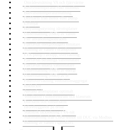
Områdesmätning VA och fjärrvärme
Referenstemperatur/fukt inomhus
Badvattentemperaturmätning
Driftlarm från motor eller pump
Livbojar
Belysningsstyrning idrottsplatser
Undermätning (IMD) av vatten
Fler användningsområden
Fjärravläs energibolagets elmätare
Mätning av vatten i brandposter
LTA-pump i avlopp, övervakning
Fjärravläs befintliga vattenmätare
Fjärravläs smarta vattenmätare
Undermätning (IMD) av energi
Undermätning (IMD) av el
Filterövervakning ventilationsaggregat
Rökluckor
Använd arbetsplatser optimalt
Ventilation i konferensrum och klassrum
Dörrlarm och fönsterlarm
Isförebyggande på broar
Statistisk läcksökning i VA-nät
Mätinsamling från LoRa-sensor till DUC via Modbus
Mätning av vatten i sprinklers