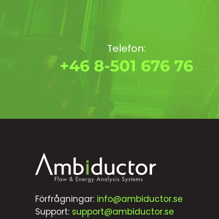
Telefon:
+46 8-501 676 76
Förfrågningar:
info@ambiductor.se
Support:
support@ambiductor.se