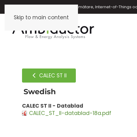
Energimätare, vattenmätare, oljemätare, Internet-of-Things o
Skip to main content
CALEC ST II
Swedish
CALEC ST II - Datablad
CALEC_ST_II-datablad-18a.pdf