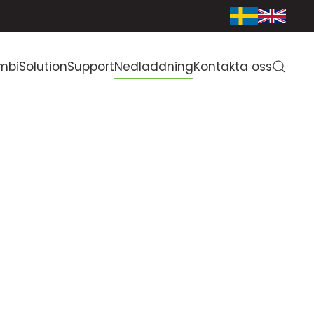
mbiSolution
Support
Nedladdning
Kontakta oss