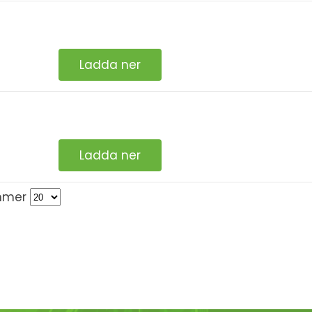
Ladda ner
Ladda ner
mmer