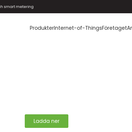
ch smart metering
Produkter
Internet-of-Things
Företaget
A
Ladda ner