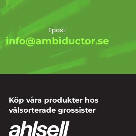
Epost:
info@ambiductor.se
Köp våra produkter hos
välsorterade grossister