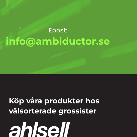
Epost:
info@ambiductor.se
Köp våra produkter hos
välsorterade grossister