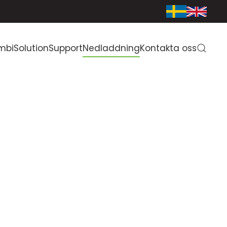
mbiSolution
Support
Nedladdning
Kontakta oss