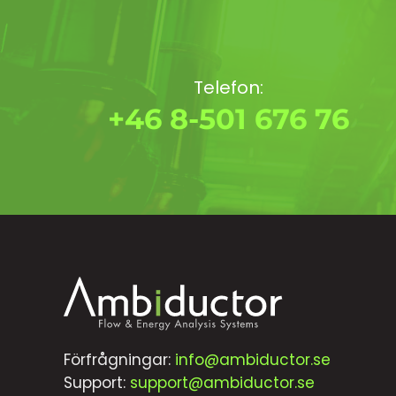
Telefon:
+46 8-501 676 76
Förfrågningar:
info@ambiductor.se
Support:
support@ambiductor.se