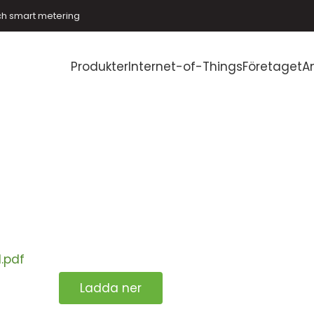
ch smart metering
Produkter
Internet-of-Things
Företaget
A
.pdf
Ladda ner