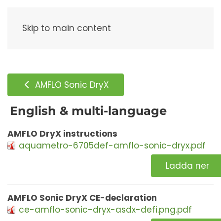
Meny
Skip to main content
AMFLO Sonic DryX
English & multi-language
AMFLO DryX instructions
aquametro-6705def-amflo-sonic-dryx.pdf
Ladda ner
AMFLO Sonic DryX CE-declaration
ce-amflo-sonic-dryx-asdx-defi.png.pdf