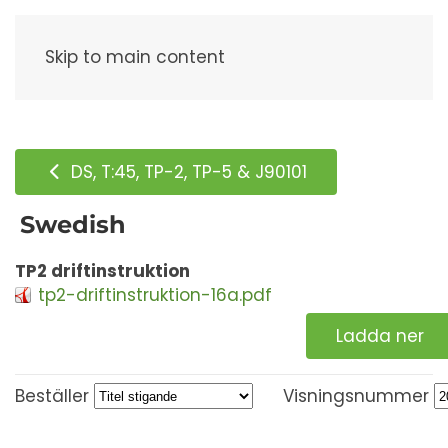
Meny
Skip to main content
DS, T:45, TP-2, TP-5 & J90101
Swedish
TP2 driftinstruktion
tp2-driftinstruktion-16a.pdf
Ladda ner
Beställer
Visningsnummer