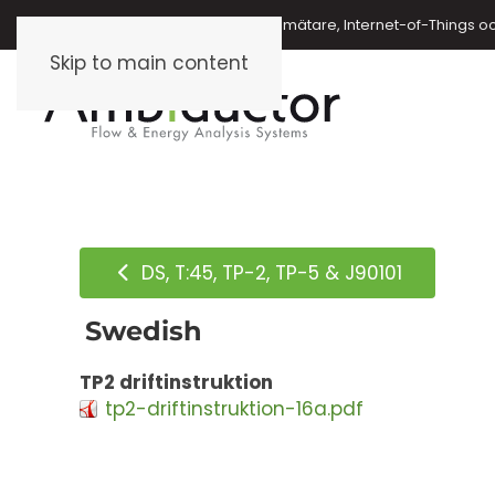
Energimätare, vattenmätare, oljemätare, Internet-of-Things o
Skip to main content
DS, T:45, TP-2, TP-5 & J90101
Swedish
TP2 driftinstruktion
tp2-driftinstruktion-16a.pdf