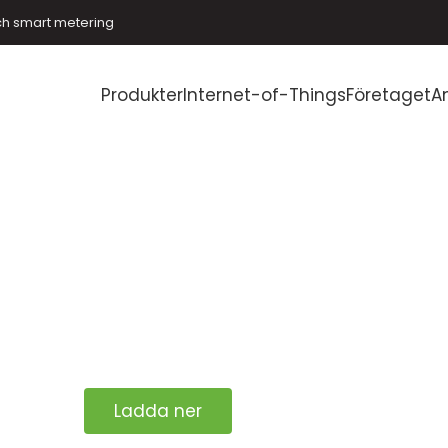
ch smart metering
Produkter
Internet-of-Things
Företaget
A
Ladda ner