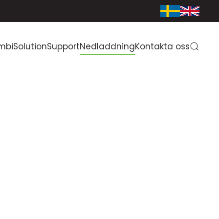
mbiSolution
Support
Nedladdning
Kontakta oss