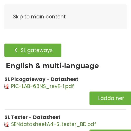
Meny
Skip to main content
SL gateways
English & multi-language
SL Picogateway - Datasheet
PIC-LAB-63NS_revE-1.pdf
Ladda ner
SL Tester - Datasheet
SENdatasheetA4-SLtester_BD.pdf