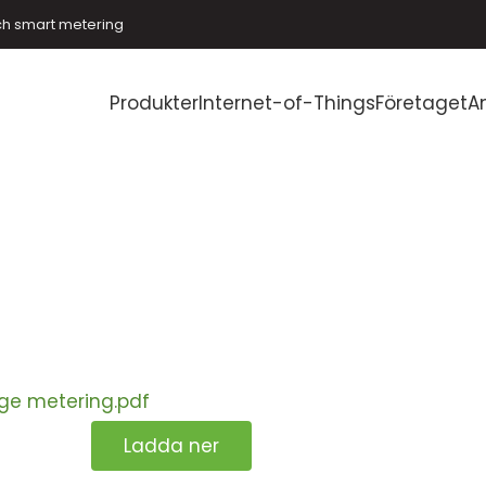
ch smart metering
Produkter
Internet-of-Things
Företaget
A
ge metering.pdf
Ladda ner