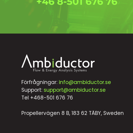
+46 8-501 676 76
Förfrågningar:
info@ambiductor.se
Support:
support@ambiductor.se
Tel +468-501 676 76
Propellervägen 8 B, 183 62 TÄBY, Sweden