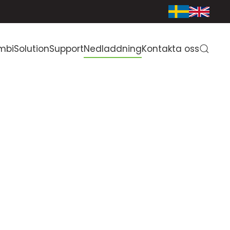
mbiSolution
Support
Nedladdning
Kontakta oss