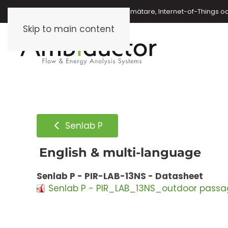
Energimätare, vattenmätare, oljemätare, Internet-of-Things o
Skip to main content
Senlab P
English & multi-language
Senlab P - PIR-LAB-13NS - Datasheet
Senlab P - PIR_LAB_13NS_outdoor passa