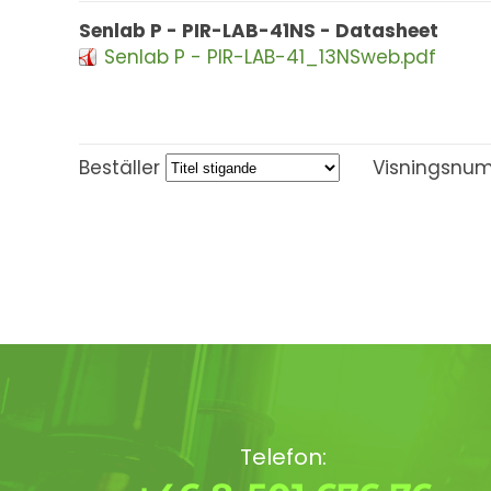
Senlab P - PIR-LAB-41NS - Datasheet
Senlab P - PIR-LAB-41_13NSweb.pdf
Beställer
Visningsnu
Telefon: