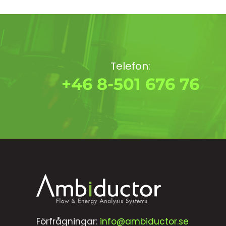
Telefon:
+46 8-501 676 76
Förfrågningar:
info@ambiductor.se