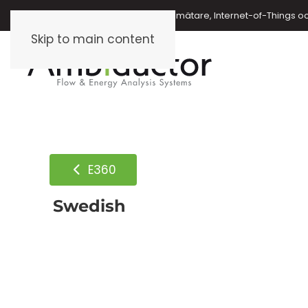
Energimätare, vattenmätare, oljemätare, Internet-of-Things o
Skip to main content
E360
Swedish