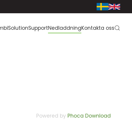
mbiSolution
Support
Nedladdning
Kontakta oss
Powered by
Phoca Download