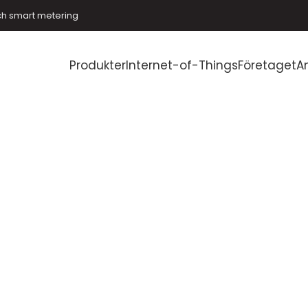
ch smart metering
Produkter
Internet-of-Things
Företaget
A