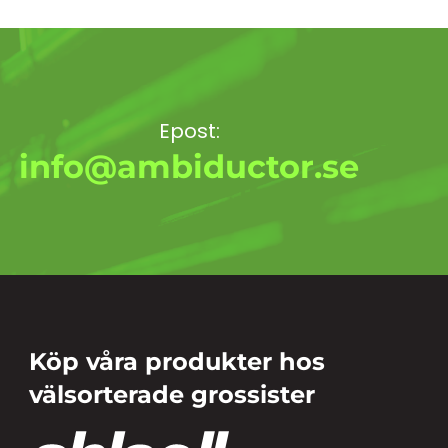
Epost:
info@ambiductor.se
Köp våra produkter hos
välsorterade grossister