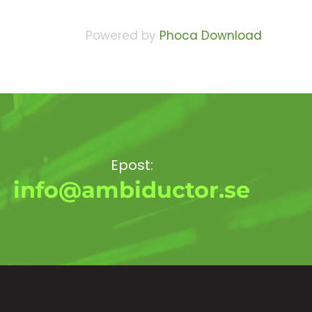
Powered by
Phoca Download
Epost:
info@ambiductor.se