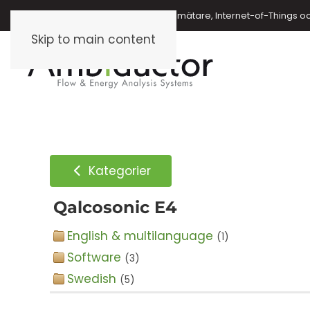
Energimätare, vattenmätare, oljemätare, Internet-of-Things o
Skip to main content
Kategorier
Qalcosonic E4
English & multilanguage
(1)
Software
(3)
Swedish
(5)