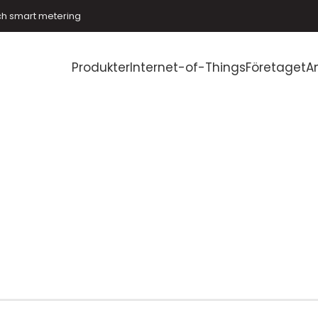
ch smart metering
Produkter
Internet-of-Things
Företaget
A