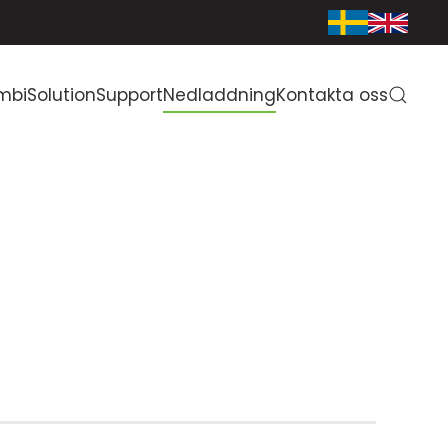
mbiSolution
Support
Nedladdning
Kontakta oss