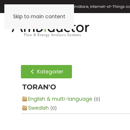
Energimätare, vattenmätare, oljemätare, Internet-of-Things o
Skip to main content
Kategorier
TORAN'O
English & multi-language
(0)
Swedish
(0)