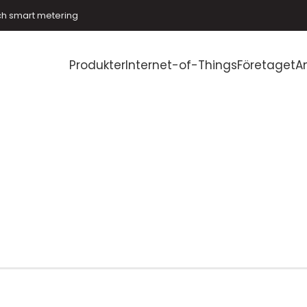
ch smart metering
Produkter
Internet-of-Things
Företaget
A