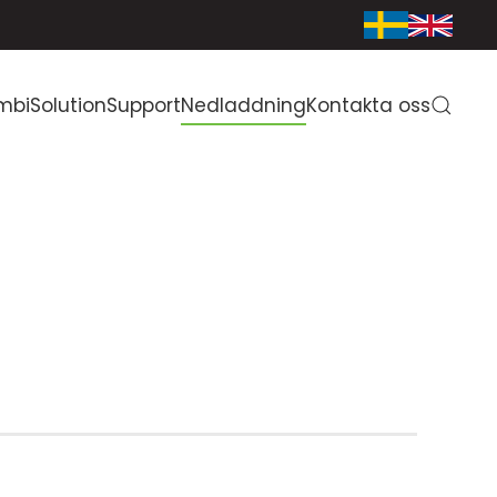
mbiSolution
Support
Nedladdning
Kontakta oss