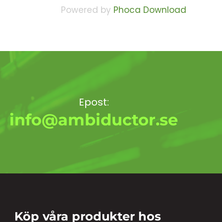
Powered by
Phoca Download
Epost:
info@ambiductor.se
Köp våra produkter hos