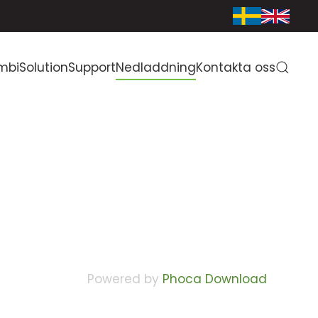
mbiSolution
Support
Nedladdning
Kontakta oss
Powered by
Phoca Download