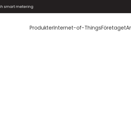
ch smart metering
Produkter
Internet-of-Things
Företaget
A