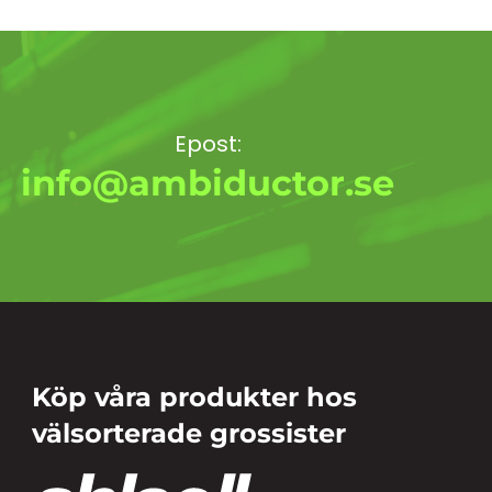
Epost:
info@ambiductor.se
Köp våra produkter hos
välsorterade grossister