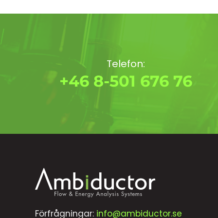
Telefon:
+46 8-501 676 76
Förfrågningar:
info@ambiductor.se