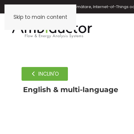
Energimätare, vattenmätare, oljemätare, Internet-of-Things o
Skip to main content
INCLIN'O
English & multi-language