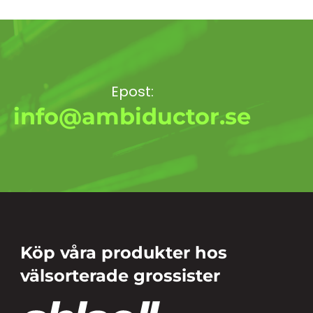
Epost:
info@ambiductor.se
Köp våra produkter hos
välsorterade grossister