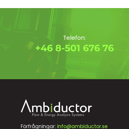
Telefon:
+46 8-501 676 76
Förfrågningar:
info@ambiductor.se