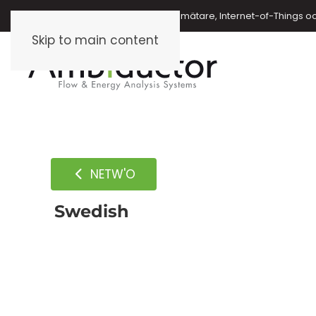
Energimätare, vattenmätare, oljemätare, Internet-of-Things o
Skip to main content
NETW'O
Swedish