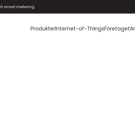
ch smart metering
Produkter
Internet-of-Things
Företaget
A