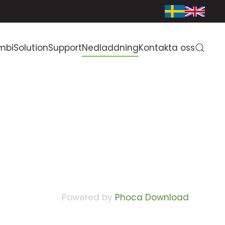
mbiSolution
Support
Nedladdning
Kontakta oss
Powered by
Phoca Download