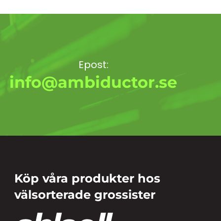
Epost:
info@ambiductor.se
Köp våra produkter hos
välsorterade grossister