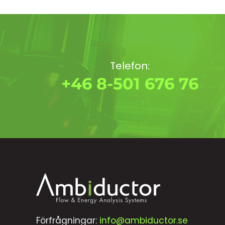
Telefon:
+46 8-501 676 76
Förfrågningar:
info@ambiductor.se