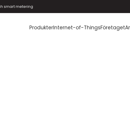
ch smart metering
Produkter
Internet-of-Things
Företaget
A