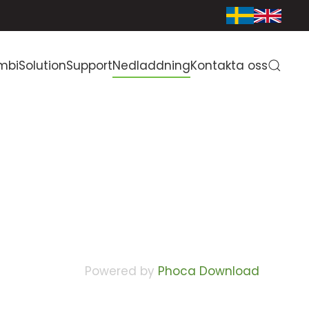
mbiSolution
Support
Nedladdning
Kontakta oss
Powered by
Phoca Download