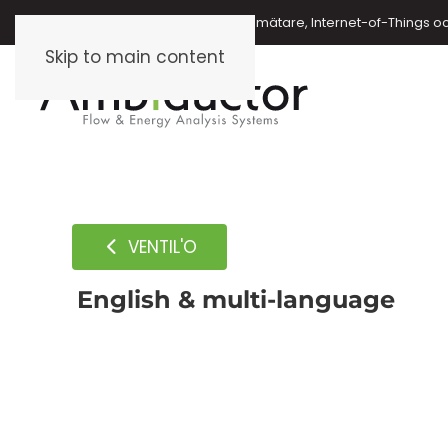
Energimätare, vattenmätare, oljemätare, Internet-of-Things o
Skip to main content
VENTIL'O
English & multi-language