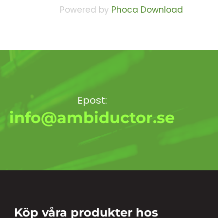
Powered by
Phoca Download
Epost:
info@ambiductor.se
Köp våra produkter hos