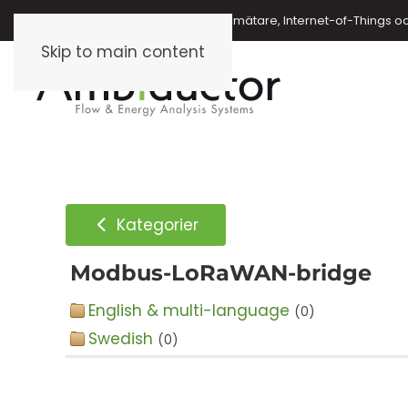
Energimätare, vattenmätare, oljemätare, Internet-of-Things o
Skip to main content
Kategorier
Modbus-LoRaWAN-bridge
English & multi-language
(0)
Swedish
(0)