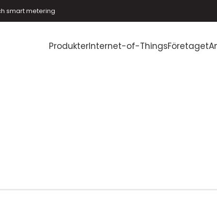
ch smart metering
Produkter
Internet-of-Things
Företaget
A