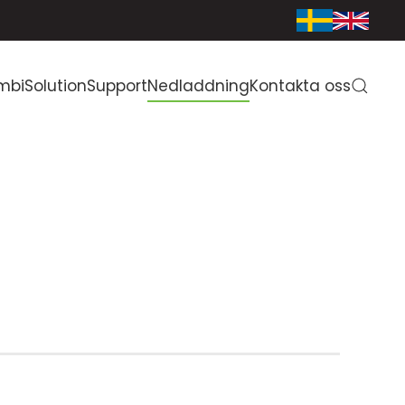
mbiSolution
Support
Nedladdning
Kontakta oss