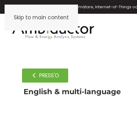
Energimätare, vattenmätare, oljemätare, Internet-of-Things o
Skip to main content
PRESS'O
English & multi-language