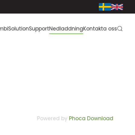
mbiSolution
Support
Nedladdning
Kontakta oss
Powered by
Phoca Download