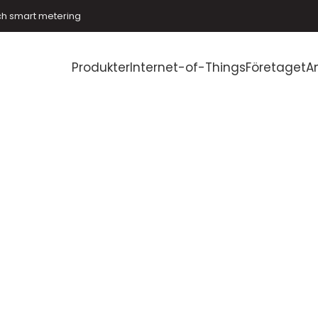
ch smart metering
Produkter
Internet-of-Things
Företaget
A