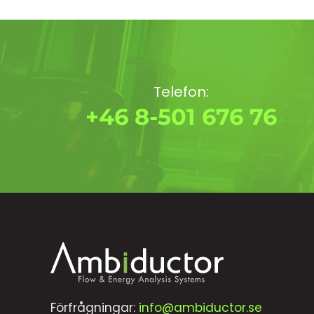
Telefon:
+46 8-501 676 76
Förfrågningar:
info@ambiductor.se