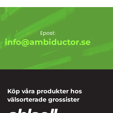
Epost:
info@ambiductor.se
Köp våra produkter hos
välsorterade grossister