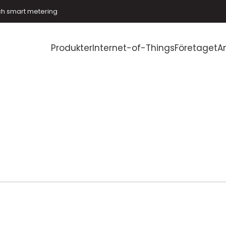
ch smart metering
Produkter
Internet-of-Things
Företaget
A