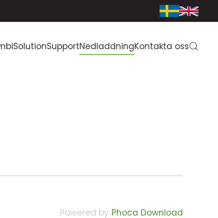
mbiSolution
Support
Nedladdning
Kontakta oss
Powered by
Phoca Download