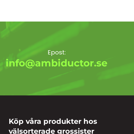
Epost:
info@ambiductor.se
Köp våra produkter hos
välsorterade grossister