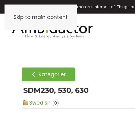
Energimätare, vattenmätare, oljemätare, Internet-of-Things o
Skip to main content
Kategorier
SDM230, 530, 630
Swedish
(0)