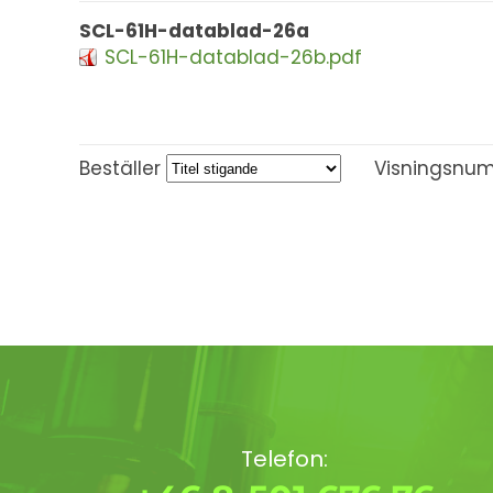
SCL-61H-datablad-26a
SCL-61H-datablad-26b.pdf
Beställer
Visningsnu
Telefon: