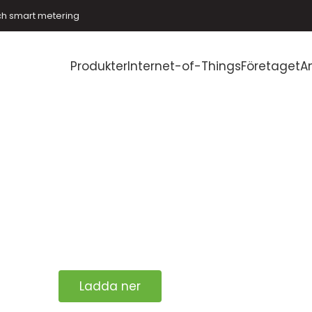
ch smart metering
Produkter
Internet-of-Things
Företaget
A
Ladda ner