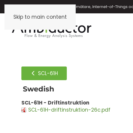
Energimätare, vattenmätare, oljemätare, Internet-of-Things o
Skip to main content
SCL-61H
Swedish
SCL-61H - Driftinstruktion
SCL-61H-driftinstruktion-26c.pdf