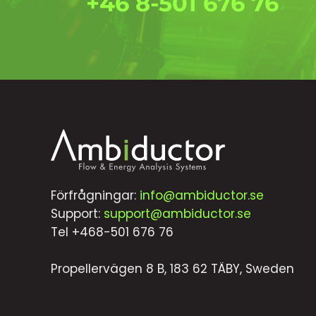
+46 8-501 676 76
Förfrågningar:
info@ambiductor.se
Support:
support@ambiductor.se
Tel +468-501 676 76
Propellervägen 8 B, 183 62 TÄBY, Sweden