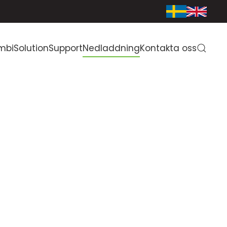
mbiSolution
Support
Nedladdning
Kontakta oss