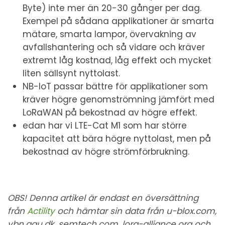
Byte) inte mer än 20-30 gånger per dag.
Exempel på sådana applikationer är smarta
mätare, smarta lampor, övervakning av
avfallshantering och så vidare och kräver
extremt låg kostnad, låg effekt och mycket
liten sällsynt nyttolast.
NB-IoT passar bättre för applikationer som
kräver högre genomströmning jämfört med
LoRaWAN på bekostnad av högre effekt.
edan har vi LTE-Cat M1 som har större
kapacitet att bära högre nyttolast, men på
bekostnad av högre strömförbrukning.
OBS! Denna artikel är endast en översättning
från
Actility
och hämtar sin data från u-blox.com,
vbn.aau.dk, semtech.com, lora-alliance.org och