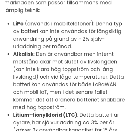
marknaden som passar tillsammans med
lämplig teknik:
LiPo
(används i mobiltelefoner): Denna typ
av batteri kan inte användas för långsiktig
användning på grund av ~ 2% själv-
urladdning per månad.
Alkalisk
: Den är användbar men internt
motstånd ökar mot slutet av livslängden
(kan inte klara hög toppström och lång
livslängd) och vid låga temperaturer. Detta
batteri kan användas för både LoRaWAN
och mobil IoT, men i det senare fallet
kommer det att dränera batteriet snabbare
med hög toppström.
Litium-tionylklorid (LTC)
: Detta batteri är
dyrare, har självurladdning ca 3% per år
(kräver 2x användbar kapacitet för 15 års