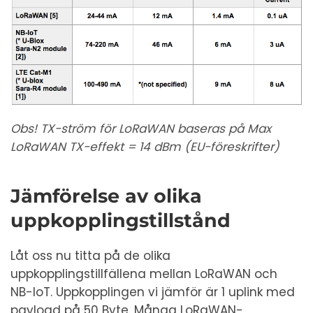
Obs! TX-ström för LoRaWAN baseras på Max
LoRaWAN TX-effekt = 14 dBm (EU-föreskrifter)
Jämförelse av olika
uppkopplingstillstånd
Låt oss nu titta på de olika
uppkopplingstillfällena mellan LoRaWAN och
NB-IoT. Uppkopplingen vi jämför är 1 uplink med
payload på 50 Byte. Många LoRaWAN-