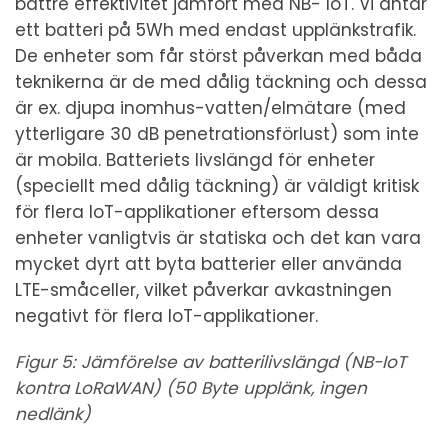
bättre effektivitet jämfört med NB- IoT. Vi antar
ett batteri på 5Wh med endast upplänkstrafik.
De enheter som får störst påverkan med båda
teknikerna är de med dålig täckning och dessa
är ex. djupa inomhus-vatten/elmätare (med
ytterligare 30 dB penetrationsförlust) som inte
är mobila. Batteriets livslängd för enheter
(speciellt med dålig täckning) är väldigt kritisk
för flera IoT-applikationer eftersom dessa
enheter vanligtvis är statiska och det kan vara
mycket dyrt att byta batterier eller använda
LTE-småceller, vilket påverkar avkastningen
negativt för flera IoT-applikationer.
Figur 5: Jämförelse av batterilivslängd (NB-IoT
kontra LoRaWAN) (50 Byte upplänk, ingen
nedlänk)