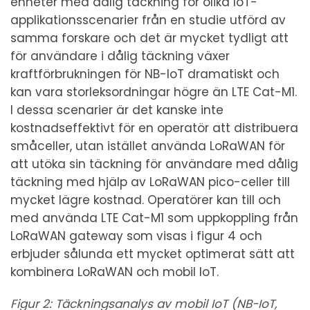
enheter med dålig täckning för olika IoT-
applikationsscenarier från en studie utförd av
samma forskare och det är mycket tydligt att
för användare i dålig täckning växer
kraftförbrukningen för NB-IoT dramatiskt och
kan vara storleksordningar högre än LTE Cat-M1.
I dessa scenarier är det kanske inte
kostnadseffektivt för en operatör att distribuera
småceller, utan istället använda LoRaWAN för
att utöka sin täckning för användare med dålig
täckning med hjälp av LoRaWAN pico-celler till
mycket lägre kostnad. Operatörer kan till och
med använda LTE Cat-M1 som uppkoppling från
LoRaWAN gateway som visas i figur 4 och
erbjuder sålunda ett mycket optimerat sätt att
kombinera LoRaWAN och mobil IoT.
Figur 2: Täckningsanalys av mobil IoT (NB-IoT,