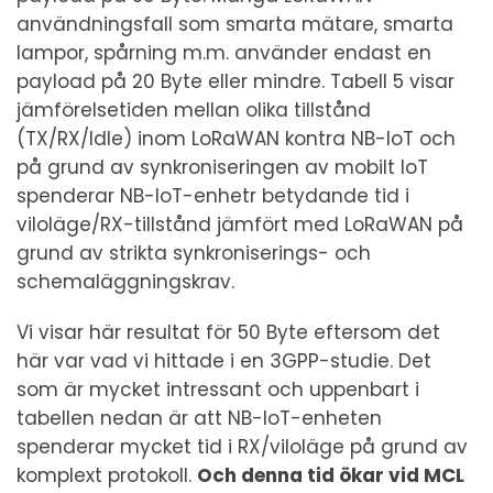
användningsfall som smarta mätare, smarta
lampor, spårning m.m. använder endast en
payload på 20 Byte eller mindre. Tabell 5 visar
jämförelsetiden mellan olika tillstånd
(TX/RX/Idle) inom LoRaWAN kontra NB-IoT och
på grund av synkroniseringen av mobilt IoT
spenderar NB-IoT-enhetr betydande tid i
viloläge/RX-tillstånd jämfört med LoRaWAN på
grund av strikta synkroniserings- och
schemaläggningskrav.
Vi visar här resultat för 50 Byte eftersom det
här var vad vi hittade i en 3GPP-studie. Det
som är mycket intressant och uppenbart i
tabellen nedan är att NB-IoT-enheten
spenderar mycket tid i RX/viloläge på grund av
komplext protokoll.
Och denna tid ökar vid MCL