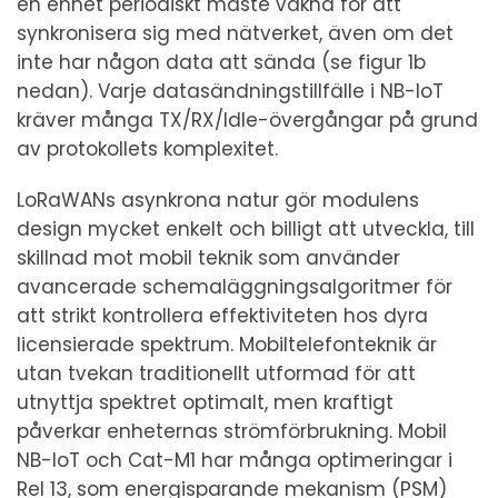
en enhet periodiskt måste vakna för att
synkronisera sig med nätverket, även om det
inte har någon data att sända (se figur 1b
nedan). Varje datasändningstillfälle i NB-IoT
kräver många TX/RX/Idle-övergångar på grund
av protokollets komplexitet.
LoRaWANs asynkrona natur gör modulens
design mycket enkelt och billigt att utveckla, till
skillnad mot mobil teknik som använder
avancerade schemaläggningsalgoritmer för
att strikt kontrollera effektiviteten hos dyra
licensierade spektrum. Mobiltelefonteknik är
utan tvekan traditionellt utformad för att
utnyttja spektret optimalt, men kraftigt
påverkar enheternas strömförbrukning. Mobil
NB-IoT och Cat-M1 har många optimeringar i
Rel 13, som energisparande mekanism (PSM)