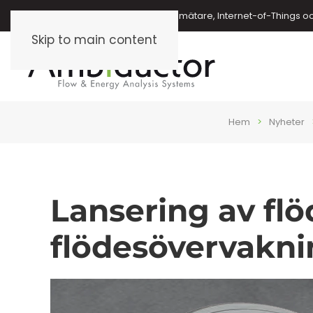
Energimätare, vattenmätare, oljemätare, Internet-of-Things o
Skip to main content
Hem
Nyheter
Lansering av flö
flödesövervakni