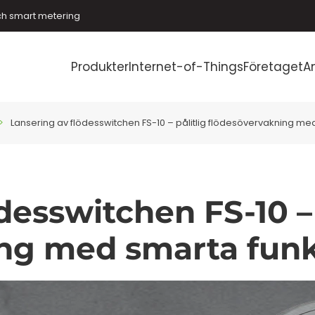
ch smart metering
Produkter
Internet-of-Things
Företaget
A
Lansering av flödesswitchen FS-10 – pålitlig flödesövervakning me
desswitchen FS-10 – 
ng med smarta funk