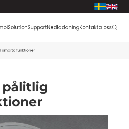
mbiSolution
Support
Nedladdning
Kontakta oss
d smarta funktioner
pålitlig
tioner