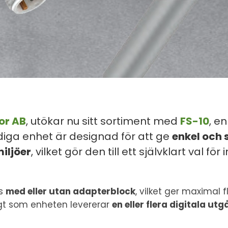
or AB
, utökar nu sitt sortiment med
FS-10
, e
iga enhet är designad för att ge
enkel och 
iljöer
, vilket gör den till ett självklart val f
as
med eller utan adapterblock
, vilket ger maximal f
digt som enheten levererar
en eller flera digitala ut