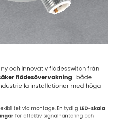
n ny och innovativ flödesswitch från
säker flödesövervakning
i både
ör industriella installationer med höga
lexibilitet vid montage. En tydlig
LED-skala
gångar
för effektiv signalhantering och