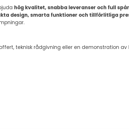
rbjuda
hög kvalitet, snabba leveranser och full spå
ta design, smarta funktioner och tillförlitliga pr
lämpningar.
fert, teknisk rådgivning eller en demonstration av 