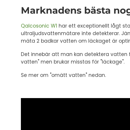
Marknadens bästa no
Qalcosonic W1
har ett exceptionellt lågt s
ultraljudsvattenmätare inte detekterar. 
mäta 2 badkar vatten om läckaget är opti
Det innebär att man kan detektera vatten fö
vatten" men brukar misstas för "läckage".
Se mer om "omätt vatten" nedan.