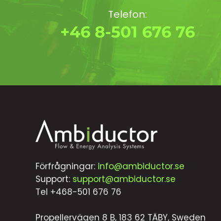
Telefon:
+46 8-501 676 76
Förfrågningar:
info@ambiductor.se
Support:
support@ambiductor.se
Tel +468-501 676 76
Propellervägen 8 B, 183 62 TÄBY, Sweden