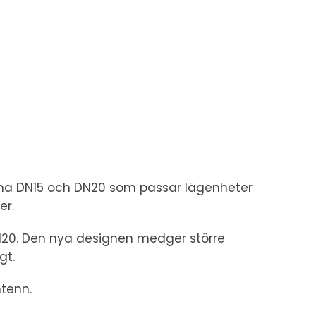
karna DN15 och DN20 som passar lägenheter
er.
20. Den nya designen medger större
gt.
tenn.