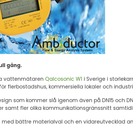
ull gång.
rta vattenmätaren
Qalcosonic W1
i Sverige i storle
för flerbostadshus, kommersiella lokaler och industri
esign som kommer slå igenom även på DN15 och DN
er samt fler olika kommunikationsgränssnitt samtidi
a med bättre materialval och en vidareutvecklad an