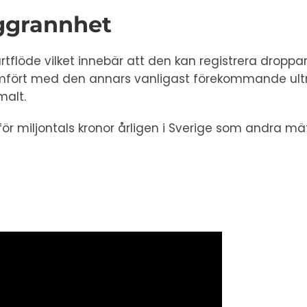
ggrannhet
tartflöde vilket innebär att den kan registrera dro
Jämfört med den annars vanligast förekommande ult
malt.
r miljontals kronor årligen i Sverige som andra mät