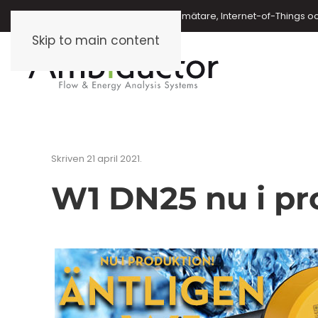
Energimätare, vattenmätare, oljemätare, Internet-of-Things o
Skip to main content
Skriven
21 april 2021
.
W1 DN25 nu i pr