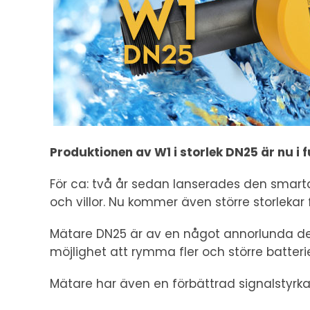
Produktionen av W1 i storlek DN25 är nu i f
För ca: två år sedan lanserades den sma
och villor. Nu kommer även större storlekar 
Mätare DN25 är av en något annorlunda d
möjlighet att rymma fler och större batteri
Mätare har även en förbättrad signalstyrk