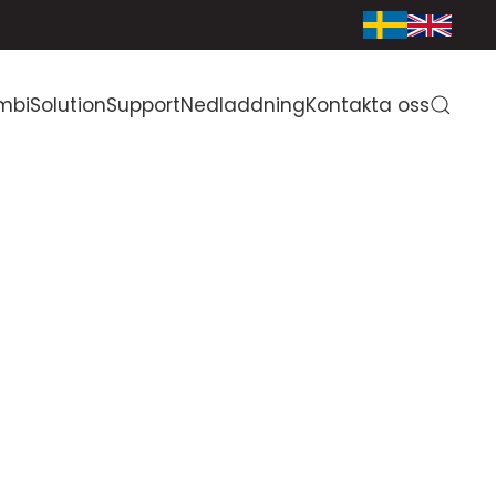
mbiSolution
Support
Nedladdning
Kontakta oss