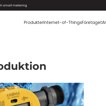
ch smart metering
Produkter
Internet-of-Things
Företaget
A
oduktion