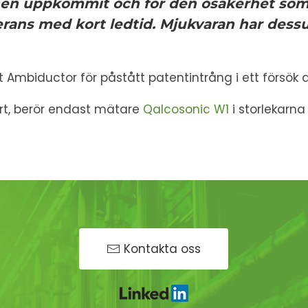
onen uppkommit och för den osäkerhet som
everans med kort ledtid. Mjukvaran har des
mbiductor för påstått patentintrång i ett försök att
ort, berör endast mätare
Qalcosonic W1
i storlekarn
Kontakta oss