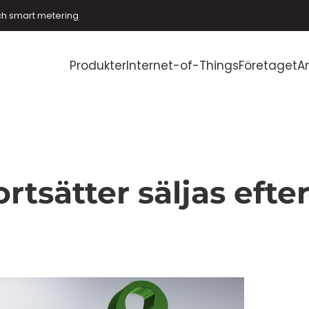
ch smart metering
Produkter
Internet-of-Things
Företaget
A
tsätter säljas efter