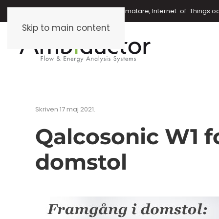
Energimätare, vattenmätare, oljemätare, Internet-of-Things o
Skip to main content
Skriven
17 maj 2021
.
Qalcosonic W1 for
domstol