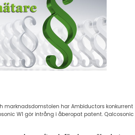
 och marknadsdomstolen har Ambiductors konkurrent ej
nic W1 gör intrång i åberopat patent. Qalcosonic W