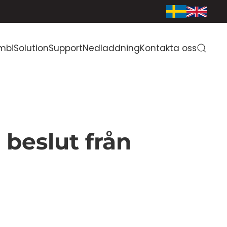
mbiSolution
Support
Nedladdning
Kontakta oss
 beslut från