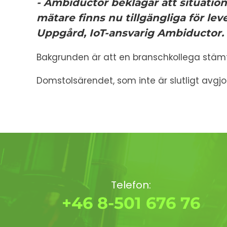
- Ambiductor beklagar att situati
mätare finns nu tillgängliga för l
Uppgård, IoT-ansvarig Ambiductor.
Bakgrunden är att en branschkollega stämt A
Domstolsärendet, som inte är slutligt avgj
Telefon:
+46 8-501 676 76