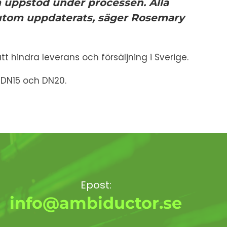
 uppstod under processen. Alla
sutom uppdaterats,
säger Rosemary
 hindra leverans och försäljning i Sverige.
a DN15 och DN20.
Epost:
info@ambiductor.se