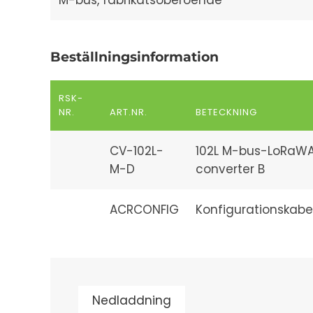
M-bus, fabrikatsoberoende
Beställningsinformation
RSK-
NR.
ART.NR.
BETECKNING
CV-102L-
102L M-bus-LoRaW
M-D
converter B
ACRCONFIG
Konfigurationskabel
Nedladdning