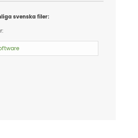
iga svenska filer:
r:
oftware