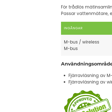
För trådlös mätinsamli
Passar vattenmätare, 
INGÅNGAR
M-bus / wireless
M-bus
Användningsområd
Fjärravläsning av 
Fjärravläsning av w