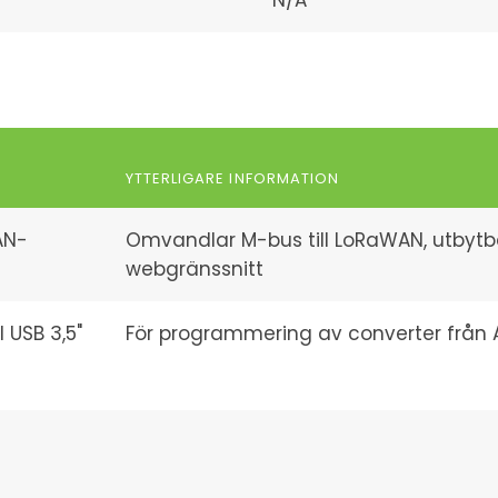
N/A
YTTERLIGARE INFORMATION
AN-
Omvandlar M-bus till LoRaWAN, utbytba
webgränssnitt
 USB 3,5"
För programmering av converter från 