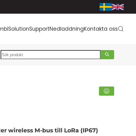
mbiSolution
Support
Nedladdning
Kontakta oss
Search
r wireless M-bus till LoRa (IP67)