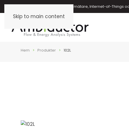
Energimätare, vattenmätare, oljemätare, Internet-of-Things o
Skip to main content
Hem
Produkter
102L