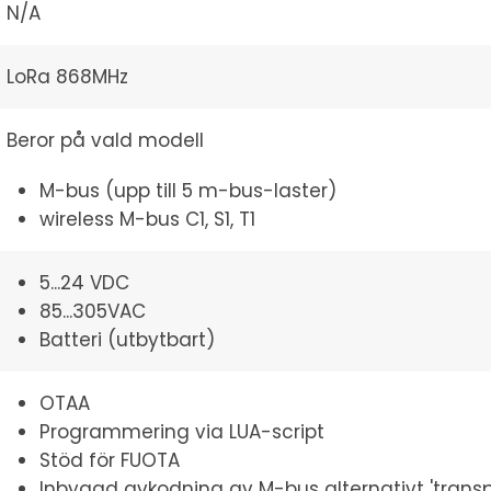
N/A
LoRa 868MHz
Beror på vald modell
M-bus (upp till 5 m-bus-laster)
wireless M-bus C1, S1, T1
5...24 VDC
85...305VAC
Batteri (utbytbart)
OTAA
Programmering via LUA-script
Stöd för FUOTA
Inbyggd avkodning av M-bus alternativt 'tran