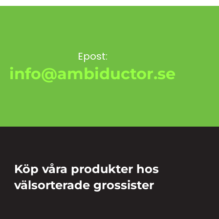
Epost:
info@ambiductor.se
Köp våra produkter hos
välsorterade grossister