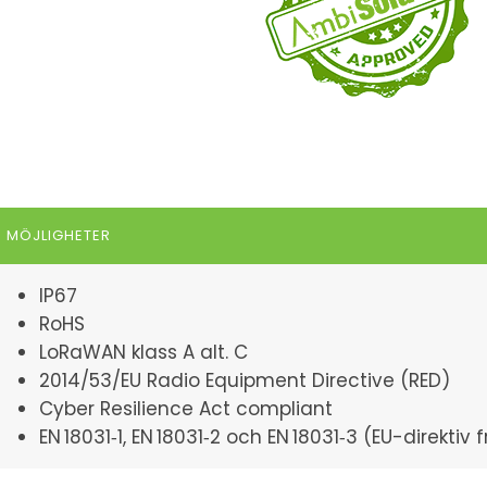
MÖJLIGHETER
IP67
RoHS
LoRaWAN klass A alt. C
2014/53/EU Radio Equipment Directive (RED)
Cyber Resilience Act compliant
EN 18031‑1, EN 18031‑2 och EN 18031‑3 (EU-direktiv