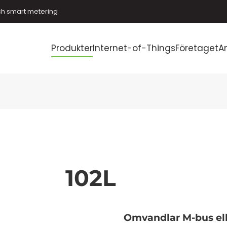
ch smart metering
Produkter
Internet-of-Things
Företaget
A
102L
Omvandlar M-bus elle