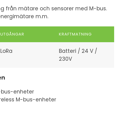
ng från mätare och sensorer med M-bus.
energimätare m.m.
UTGÅNGAR
KRAFTMATNING
LoRa
Batteri / 24 V /
230V
en
M-bus-enheter
ireless M-bus-enheter