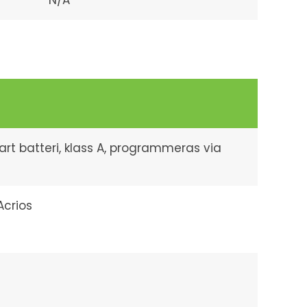
N/A
rt batteri, klass A, programmeras via
Acrios