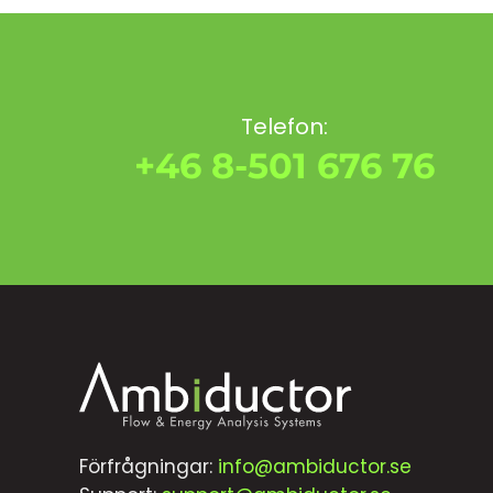
Telefon:
+46 8-501 676 76
Förfrågningar:
info@ambiductor.se