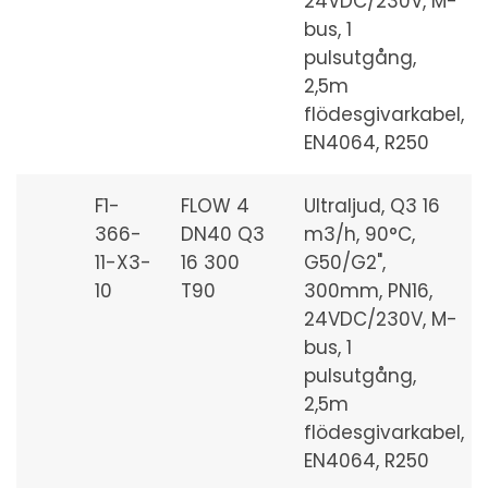
24VDC/230V, M-
bus, 1
pulsutgång,
2,5m
flödesgivarkabel,
EN4064, R250
F1-
FLOW 4
Ultraljud, Q3 16
366-
DN40 Q3
m3/h, 90°C,
11-X3-
16 300
G50/G2",
10
T90
300mm, PN16,
24VDC/230V, M-
bus, 1
pulsutgång,
2,5m
flödesgivarkabel,
EN4064, R250