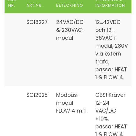
NR.
ART.NR.
BETECKNING
INFORMATION
SG13227
24VAC/DC
12…42VDC
& 230VAC-
och 12…
modul
36VAC i
modul, 230V
via extern
trafo,
passar HEAT
1 & FLOW 4
SG12925
Modbus-
OBS! Kräver
modul
12-24
FLOW 4 m.fl.
VAC/DC
±10%,
passar HEAT
1 & FLOW 4