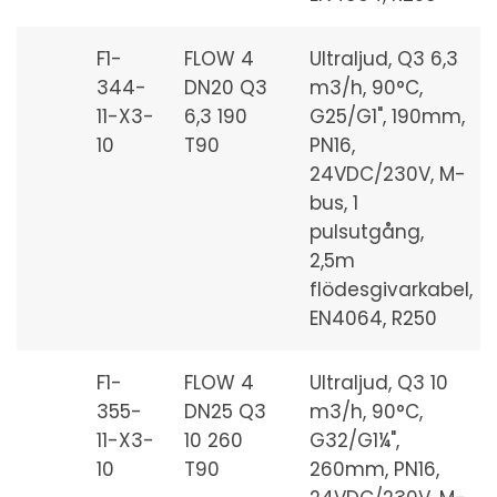
F1-
FLOW 4
Ultraljud, Q3 6,3
344-
DN20 Q3
m3/h, 90°C,
11-X3-
6,3 190
G25/G1", 190mm,
10
T90
PN16,
24VDC/230V, M-
bus, 1
pulsutgång,
2,5m
flödesgivarkabel,
EN4064, R250
F1-
FLOW 4
Ultraljud, Q3 10
355-
DN25 Q3
m3/h, 90°C,
11-X3-
10 260
G32/G1¼",
10
T90
260mm, PN16,