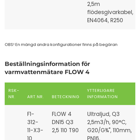
2,5m
flödesgivarkabel,
EN4064, R250
OBS! En mängd andra konfigurationer finns på begäran
Beställningsinformation för
varmvattenmätare FLOW 4
RSK-
YTTERLIGARE
NR.
ART.NR.
BETECKNING
INFORMATION
F1-
FLOW 4
Ultraljud, Q3
312-
DN15 Q3
2,5m3/h, 90°C,
11-X3-
2,5 110 T90
G20/G¾", 110mm,
10
PN16,