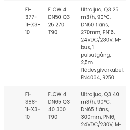
F1-
FLOW 4
Ultraljud, Q3 25
377-
DN50 Q3
m3/h, 90°C,
11-X3-
25 270
DN50 fläns,
10
T90
270mm, PN16,
24VDC/230V, M-
bus, 1
pulsutgång,
2,5m
flödesgivarkabel,
EN4064, R250
F1-
FLOW 4
Ultraljud, Q3 40
388-
DN65 Q3
m3/h, 90°C,
11-X3-
40 300
DN65 fläns,
10
T90
300mm, PN16,
24VDC/230V, M-