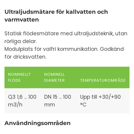
Ultraljudsmätare för kallvatten och
varmvatten
Statisk flödesmätare med ultraljudsteknik, utan
rörliga delar.
Modulplats för valfri kommunikation. Godkänd
för dricksvatten.
NOMINELLT
NOMINELL
FLÖDE
DIAMETER
TEMPERATUROMRÅDE
Q3 1,6 ... 100
DN 15 ... 100
Upp till +30/+90
m3/h
mm
°C
Användningsområden