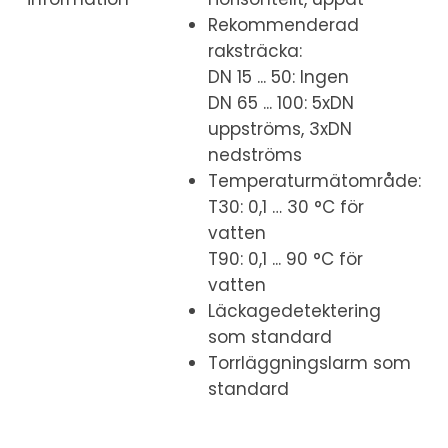
Rekommenderad
raksträcka:
DN 15 ... 50: Ingen
DN 65 ... 100: 5xDN
uppströms, 3xDN
nedströms
Temperaturmätområde:
T30: 0,1 … 30 °C för
vatten
T90: 0,1 ... 90 °C för
vatten
Läckagedetektering
som standard
Torrläggningslarm som
standard