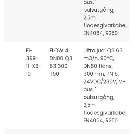
bus, 1
pulsutgång,
2,5m
flödesgivarkabel,
EN4064, R250
F1-
FLOW 4
Ultraljud, Q3 63
399-
DN80 Q3
m3/h, 90°C,
11-X3-
63 300
DN80 fläns,
10
T90
300mm, PN16,
24VDC/230V, M-
bus, 1
pulsutgång,
2,5m
flödesgivarkabel,
EN4064, R250