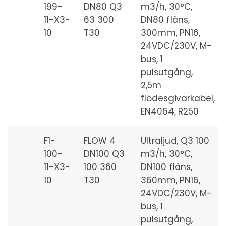
199-
DN80 Q3
m3/h, 30°C,
11-X3-
63 300
DN80 fläns,
10
T30
300mm, PN16,
24VDC/230V, M-
bus, 1
pulsutgång,
2,5m
flödesgivarkabel,
EN4064, R250
F1-
FLOW 4
Ultraljud, Q3 100
100-
DN100 Q3
m3/h, 30°C,
11-X3-
100 360
DN100 fläns,
10
T30
360mm, PN16,
24VDC/230V, M-
bus, 1
pulsutgång,