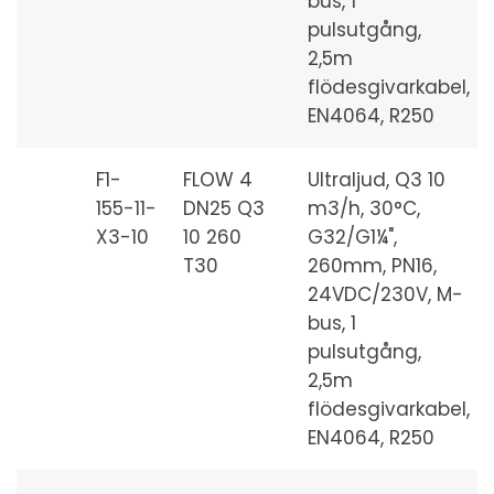
bus, 1
pulsutgång,
2,5m
flödesgivarkabel,
EN4064, R250
F1-
FLOW 4
Ultraljud, Q3 10
155-11-
DN25 Q3
m3/h, 30°C,
X3-10
10 260
G32/G1¼",
T30
260mm, PN16,
24VDC/230V, M-
bus, 1
pulsutgång,
2,5m
flödesgivarkabel,
EN4064, R250