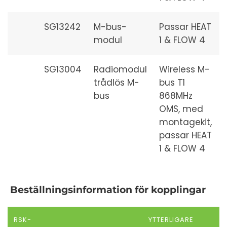
SG13242
M-bus-
Passar HEAT
modul
1 & FLOW 4
SG13004
Radiomodul
Wireless M-
trådlös M-
bus T1
bus
868MHz
OMS, med
montagekit,
passar HEAT
1 & FLOW 4
Beställningsinformation för kopplingar
RSK-
YTTERLIGARE