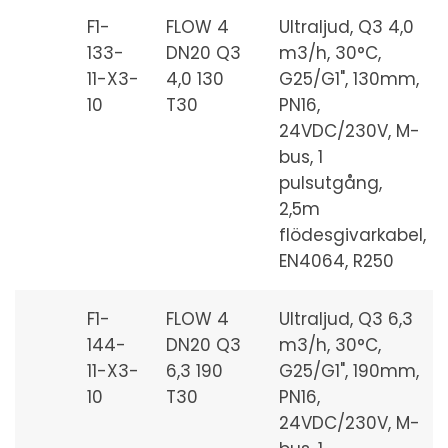
F1-
FLOW 4
Ultraljud, Q3 4,0
133-
DN20 Q3
m3/h, 30°C,
11-X3-
4,0 130
G25/G1", 130mm,
10
T30
PN16,
24VDC/230V, M-
bus, 1
pulsutgång,
2,5m
flödesgivarkabel,
EN4064, R250
F1-
FLOW 4
Ultraljud, Q3 6,3
144-
DN20 Q3
m3/h, 30°C,
11-X3-
6,3 190
G25/G1", 190mm,
10
T30
PN16,
24VDC/230V, M-