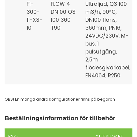
F1-
FLOW 4
Ultraljud, Q3 100
300-
DN100 Q3
m3/h, 90°C,
11-X3-
100 360
DN100 fläns,
10
T90
360mm, PN16,
24VDC/230V, M-
bus, 1
pulsutgång,
2,5m
flödesgivarkabel,
EN4064, R250
OBS! En mängd andra konfigurationer finns på begäran
Beställningsinformation för tillbehör
RSK-
YTTERLIGARE