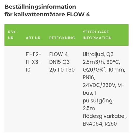
Beställningsinformation
för kallvattenmätare FLOW 4
RSK-
YTTERLIGARE
NR.
ART.NR.
BETECKNING
INFORMATION
F1-112-
FLOW 4
Ultraljud, Q3
11-X3-
DN15 Q3
2,5m3/h, 30°C,
10
2,5 110 T30
G20/G¾", 110mm,
PN16,
24VDC/230V, M-
bus, 1
pulsutgång,
2,5m
flödesgivarkabel,
EN4064, R250