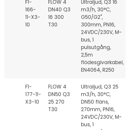
F1-
FLOW 4
Ultraljud, Q3 16
166-
DN40 Q3
m3/h, 30°C,
11-X3-
16 300
G50/G2",
10
T30
300mm, PN16,
24VDC/230V, M-
bus, 1
pulsutgång,
2,5m
flödesgivarkabel,
EN4064, R250
F1-
FLOW 4
Ultraljud, Q3 25
177-11-
DN50 Q3
m3/h, 30°C,
X3-10
25 270
DN50 fläns,
T30
270mm, PN16,
24VDC/230V, M-
bus, 1