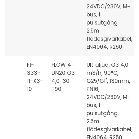
24VDC/230V, M-
bus, 1
pulsutgång,
2,5m
flödesgivarkabel,
EN4064, R250
F1-
FLOW 4
Ultraljud, Q3 4,0
333-
DN20 Q3
m3/h, 90°C,
11-X3-
4,0 130
G25/G1", 130mm,
10
T90
PN16,
24VDC/230V, M-
bus, 1
pulsutgång,
2,5m
flödesgivarkabel,
EN4064, R250