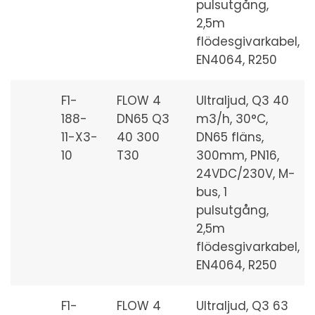
pulsutgång,
2,5m
flödesgivarkabel,
EN4064, R250
F1-
FLOW 4
Ultraljud, Q3 40
188-
DN65 Q3
m3/h, 30°C,
11-X3-
40 300
DN65 fläns,
10
T30
300mm, PN16,
24VDC/230V, M-
bus, 1
pulsutgång,
2,5m
flödesgivarkabel,
EN4064, R250
F1-
FLOW 4
Ultraljud, Q3 63