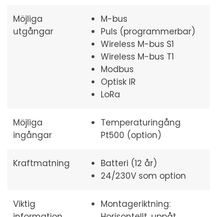
Möjliga
M-bus
utgångar
Puls (programmerbar)
Wireless M-bus S1
Wireless M-bus T1
Modbus
Optisk IR
LoRa
Möjliga
Temperaturingång
ingångar
Pt500 (option)
Kraftmatning
Batteri (12 år)
24/230V som option
Viktig
Montageriktning:
information
Horisontellt, uppåt