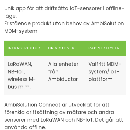
Unik app för att driftsätta IoT-sensorer i offline-
läge.
Fristående produkt utan behov av AmbiSolution
MDM-system.
INFRASTRUKTUR
DRIVRUTINER
RAPPORTTYPER
LoRaWAN,
Alla enheter
Valfritt MDM-
NB-IoT,
från
system/IoT-
wireless M-
Ambiductor
plattform
bus m.m.
AmbiSolution Connect är utvecklat för att
förenkla driftsättning av mätare och andra
sensorer med LoRaWAN och NB-IoT. Det går att
använda offline.