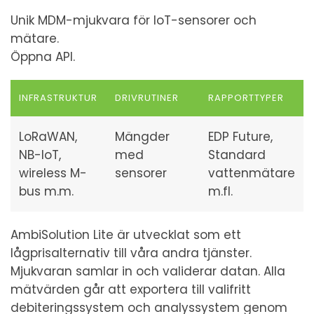
Unik MDM-mjukvara för IoT-sensorer och
mätare.
Öppna API.
INFRASTRUKTUR
DRIVRUTINER
RAPPORTTYPER
LoRaWAN,
Mängder
EDP Future,
NB-IoT,
med
Standard
wireless M-
sensorer
vattenmätare
bus m.m.
m.fl.
AmbiSolution Lite är utvecklat som ett
lågprisalternativ till våra andra tjänster.
Mjukvaran samlar in och validerar datan. Alla
mätvärden går att exportera till valifritt
debiteringssystem och analyssystem genom