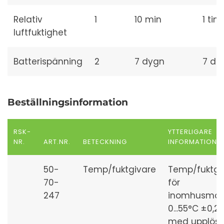
Relativ
1
10 min
1 tim
luftfuktighet
Batterispänning
2
7 dygn
7 da
Beställningsinformation
RSK-
YTTERLIGARE
NR.
ART.NR.
BETECKNING
INFORMATION
50-
Temp/fuktgivare
Temp/fuktgi
70-
för
247
inomhusmon
0...55°C ±0,2
med upplösn