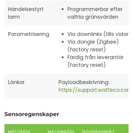
Händelsestyrt
Programmerbar efter
larm
valfria gränsvärden
Parametrisering
Via downlinks (tills vidare
Via dongle (Zigbee)
(factory reset)
Färdig från leverantör
(factory reset)
Länkar
Payloadbeskrivning:
https://support.watteco.com
Sensoregenskaper
MÄTVÄRDE
MÄTOMRÅDE
NOGGRANNHET