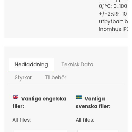
0,1°C; 0...100%
+/-2%RF; 10 å
utbytbart bat
inomhus IP3
Nedladdning
Teknisk Data
Styrkor
Tillbehör
Vanliga engelska
Vanliga
filer
:
svenska filer
:
All files:
All files: