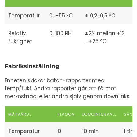
Temperatur
0...+55 ºC
± 0,2...0,5 ºC
Relativ
0...100 RH
±2% mellan +12
fuktighet
... +25 °C
Fabriksinställning
Enheten skickar batch-rapporter med
temp/fukt. Andra rapporter går att få mot
merkostnad, eller ändra själv genom downlinks.
MÄTVÄRDE
FLAGGA
LOGGINTERVALL
SÄNDN
Temperatur
0
10 min
1 tim