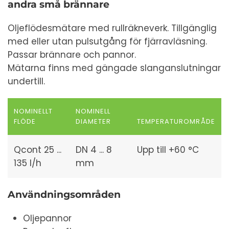
andra små brännare
Oljeflödesmätare med rullräkneverk. Tillgänglig
med eller utan pulsutgång för fjärravläsning.
Passar brännare och pannor.
Mätarna finns med gängade slanganslutningar
undertill.
NOMINELLT
NOMINELL
FLÖDE
DIAMETER
TEMPERATUROMRÅDE
Qcont 25 ...
DN 4 ... 8
Upp till +60 °C
135 l/h
mm
Användningsområden
Oljepannor