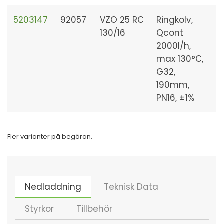
5203147
92057
VZO 25 RC
Ringkolv,
130/16
Qcont
2000l/h,
max 130°C,
G32,
190mm,
PN16, ±1%
Fler varianter på begäran.
Nedladdning
Teknisk Data
Styrkor
Tillbehör