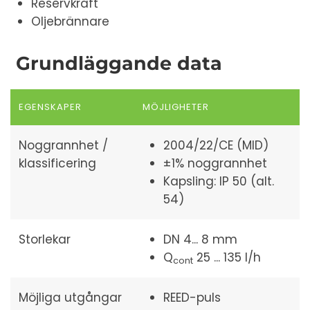
Reservkraft
Oljebrännare
Grundläggande data
EGENSKAPER
MÖJLIGHETER
Noggrannhet /
2004/22/CE (MID)
klassificering
±1% noggrannhet
Kapsling: IP 50 (alt.
54)
Storlekar
DN 4... 8 mm
Q
25 ... 135 l/h
cont
Möjliga utgångar
REED-puls