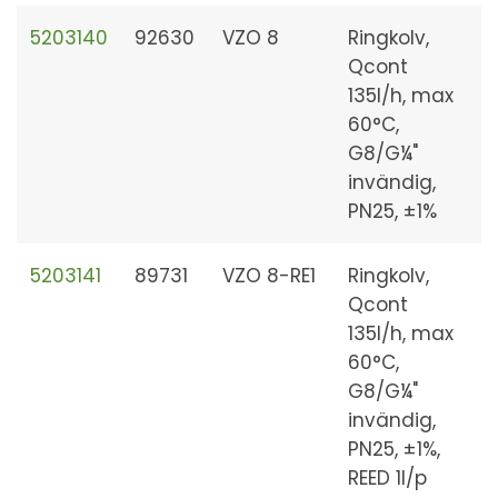
5203140
92630
VZO 8
Ringkolv,
Qcont
135l/h, max
60°C,
G8/G¼"
invändig,
PN25, ±1%
5203141
89731
VZO 8-RE1
Ringkolv,
Qcont
135l/h, max
60°C,
G8/G¼"
invändig,
PN25, ±1%,
REED 1l/p