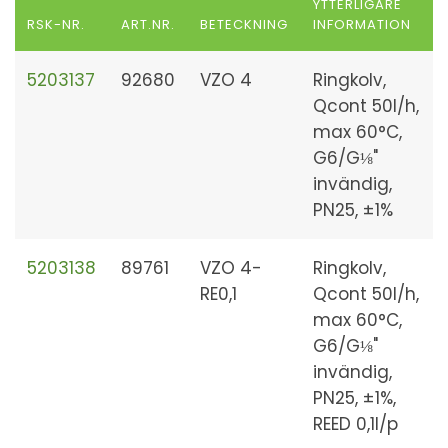
YTTERLIGARE
RSK-NR.
ART.NR.
BETECKNING
INFORMATION
5203137
92680
VZO 4
Ringkolv,
Qcont 50l/h,
max 60°C,
G6/G⅛"
invändig,
PN25, ±1%
5203138
89761
VZO 4-
Ringkolv,
RE0,1
Qcont 50l/h,
max 60°C,
G6/G⅛"
invändig,
PN25, ±1%,
REED 0,1l/p