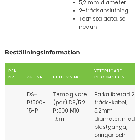
5,2 mm diameter
2-trådsanslutning
Tekniska data, se
nedan
Beställningsinformation
RSK-
YTTERLIGARE
NR.
ART.NR.
BETECKNING
INFORMATION
DS-
Temp.givare
Parkalibrerad 2-
Pt500-
(par) DS/5.2
tråds-kabel,
15-P
Pt500 M10
5,2mm
1,5m
diameter, med
plastgänga,
oringar och