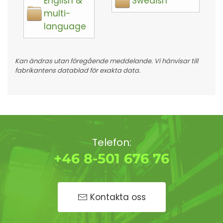
English &
Swedish
multi-
language
Kan ändras utan föregående meddelande. Vi hänvisar till
fabrikantens datablad för exakta data.
Telefon:
+46 8-501 676 76
Kontakta oss