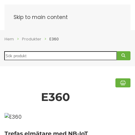
Meny
Skip to main content
Hem
Produkter
E360
Search
E360
Trefas elmätare med
NB-IoT