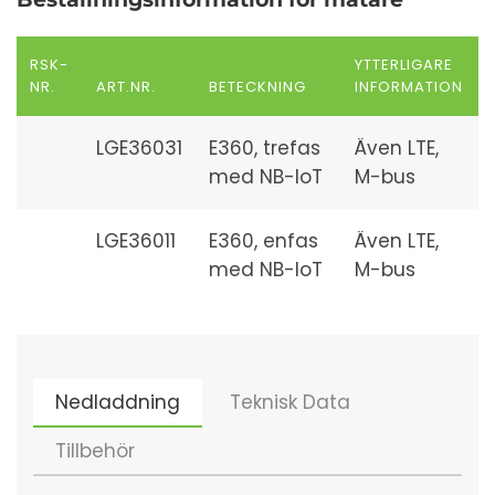
RSK-
YTTERLIGARE
NR.
ART.NR.
BETECKNING
INFORMATION
LGE36031
E360, trefas
Även LTE,
med NB-IoT
M-bus
LGE36011
E360, enfas
Även LTE,
med NB-IoT
M-bus
Nedladdning
Teknisk Data
Tillbehör