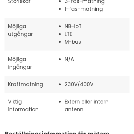
Storlekar
3-fas-mätning
1-fas-mätning
Möjliga
NB-IoT
utgångar
LTE
M-bus
Möjliga
N/A
ingångar
Kraftmatning
230V/400V
Viktig
Extern eller intern
information
antenn
Beställningsinformation för mätare