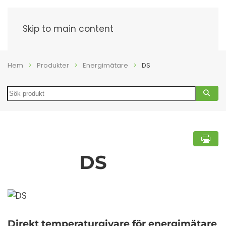
Meny
Skip to main content
Hem
Produkter
Energimätare
DS
Search
DS
Direkt temperaturgivare för energimätare