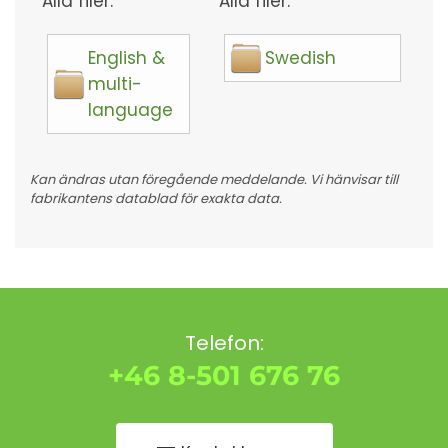
Alla filer:
Alla filer:
English &
Swedish
multi-
language
Kan ändras utan föregående meddelande. Vi hänvisar till
fabrikantens datablad för exakta data.
Telefon:
+46 8-501 676 76