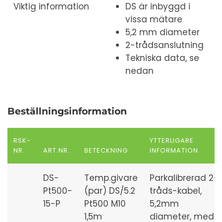
Viktig information
DS är inbyggd i
vissa mätare
5,2 mm diameter
2-trådsanslutning
Tekniska data, se
nedan
Beställningsinformation
RSK-
YTTERLIGARE
NR.
ART.NR.
BETECKNING
INFORMATION
DS-
Temp.givare
Parkalibrerad 2-
Pt500-
(par) DS/5.2
tråds-kabel,
15-P
Pt500 M10
5,2mm
1,5m
diameter, med