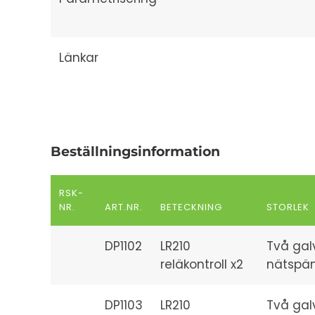
Länkar
Beställningsinformation
RSK-
NR.
ART.NR.
BETECKNING
STORLEK
DP1102
LR210
Två gal
reläkontroll x2
nätspän
DP1103
LR210
Två gal