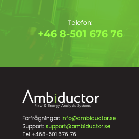
Telefon:
+46 8-501 676 76
Förfrågningar:
info@ambiductor.se
Support:
support@ambiductor.se
Tel +468-501 676 76