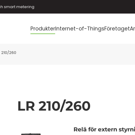
ch smart metering
Produkter
Internet-of-Things
Företaget
A
R 210/260
LR 210/260
Relä för extern styr