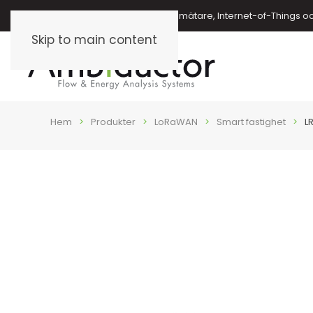
Energimätare, vattenmätare, oljemätare, Internet-of-Things o
Skip to main content
Hem
Produkter
LoRaWAN
Smart fastighet
L