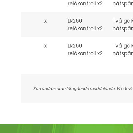
reläkontroll x2
nätspän
x
LR260
Två gal
reläkontroll x2
nätspän
x
LR260
Två gal
reläkontroll x2
nätspän
Kan ändras utan föregående meddelande. Vi hänvisar