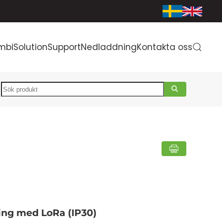
mbiSolution
Support
Nedladdning
Kontakta oss
Search
ning med LoRa (IP30)