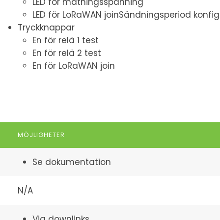
LED för matningsspänning
LED för LoRaWAN joinSändningsperiod konfig
Tryckknappar
En för relä 1 test
En för relä 2 test
En för LoRaWAN join
MÖJLIGHETER
Se dokumentation
N/A
Via downlinks