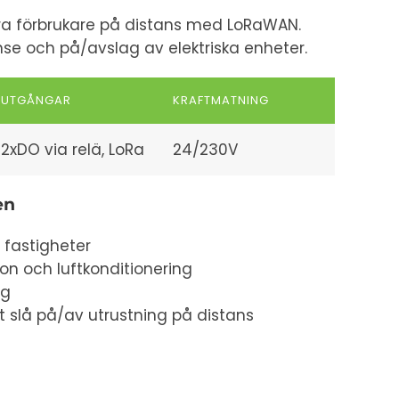
ra förbrukare på distans med LoRaWAN.
e och på/avslag av elektriska enheter.
UTGÅNGAR
KRAFTMATNING
2xDO via relä, LoRa
24/230V
en
fastigheter
ion och luftkonditionering
ng
t slå på/av utrustning på distans