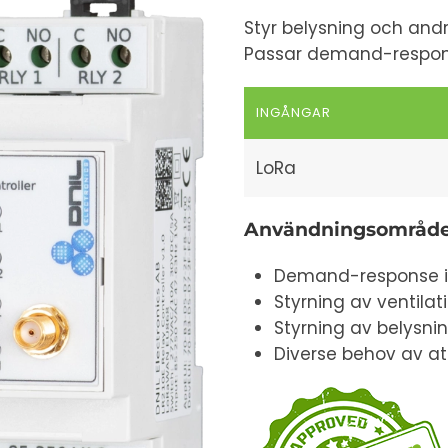
Styr belysning och and
Passar demand-respons
INGÅNGAR
LoRa
Användningsområd
Demand-response i 
Styrning av ventilat
Styrning av belysni
Diverse behov av at