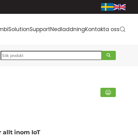
mbiSolution
Support
Nedladdning
Kontakta oss
Search
 allt inom IoT