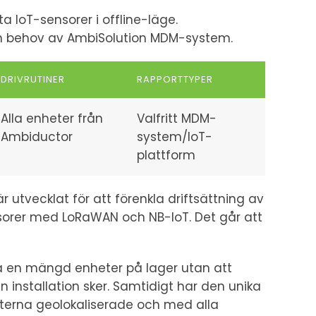
ta IoT-sensorer i offline-läge.
an behov av AmbiSolution MDM-system.
DRIVRUTINER
RAPPORTTYPER
Alla enheter från
Valfritt MDM-
Ambiductor
system/IoT-
plattform
 utvecklat för att förenkla driftsättning av
orer med LoRaWAN och NB-IoT. Det går att
en mängd enheter på lager utan att
än installation sker. Samtidigt har den unika
eterna geolokaliserade och med alla