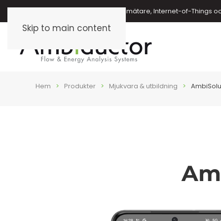
Energimätare, vattenmätare, oljemätare, Internet-of-Things o
Skip to main content
Hem
Produkter
Mjukvara & utbildning
AmbiSolu
Amb