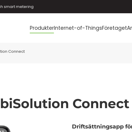
ch smart metering
Produkter
Internet-of-Things
Företaget
A
tion Connect
iSolution Connect
Driftsättningsapp för