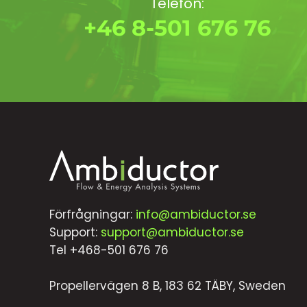
Telefon:
+46 8-501 676 76
Förfrågningar:
info@ambiductor.se
Support:
support@ambiductor.se
Tel +468-501 676 76
Propellervägen 8 B, 183 62 TÄBY, Sweden