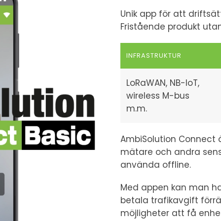
Unik app för att driftsät
Fristående produkt ut
INFRASTRUKTUR
LoRaWAN, NB-IoT,
wireless M-bus
m.m.
AmbiSolution Connect är
mätare och andra sens
använda offline.
Med appen kan man ha 
betala trafikavgift förr
möjligheter att få enh