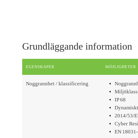
Grundläggande information
EGENSKAPER
MÖJLIGHETER
Noggrannhet / klassificering
Noggrannh
Miljöklass
IP 68
Dynamiskt
2014/53/E
Cyber Resi
EN 18031‑