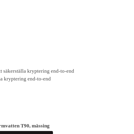
tt säkerställa kryptering end-to-end
la kryptering end-to-end
rmvatten T90, mässing