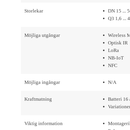
Storlekar
DN 15 ... 
Q3 1,6 ...
Möjliga utgångar
Wireless 
Optisk IR
LoRa
NB-IoT
NFC
Möjliga ingångar
N/A
Kraftmatning
Batteri 16 
Variatione
Viktig information
Montagerik