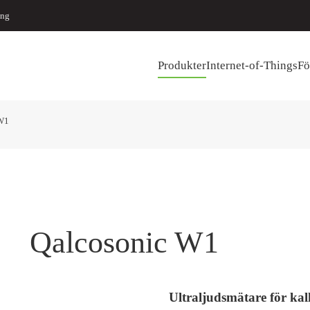
ing
Produkter
Internet-of-Things
Fö
 W1
Qalcosonic W1
Ultraljudsmätare för kal