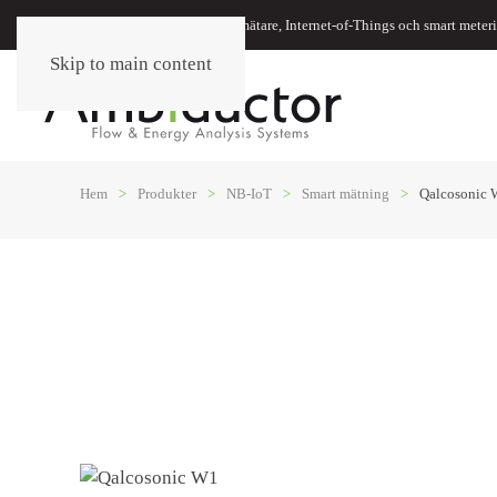
Energimätare, vattenmätare, oljemätare, Internet-of-Things och smart meter
Skip to main content
Hem
Produkter
NB-IoT
Smart mätning
Qalcosonic