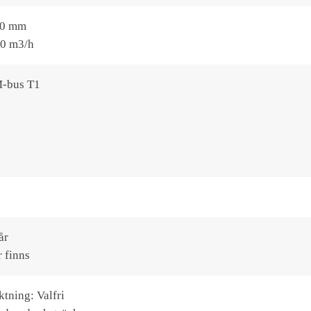
50 mm
 40 m3/h
M-bus T1
år
r finns
tning: Valfri