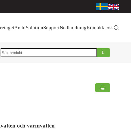
retaget
AmbiSolution
Support
Nedladdning
Kontakta oss
Search
lvatten och varmvatten