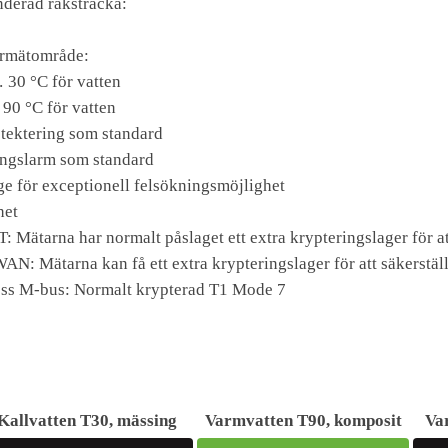
erad raksträcka:
rmätområde:
 30 °C för vatten
. 90 °C för vatten
tektering som standard
ingslarm som standard
ge för exceptionell felsökningsmöjlighet
het
: Mätarna har normalt påslaget ett extra krypteringslager för a
N: Mätarna kan få ett extra krypteringslager för att säkerstäl
ess M-bus: Normalt krypterad T1 Mode 7
Kallvatten T30, mässing
Varmvatten T90, komposit
Va