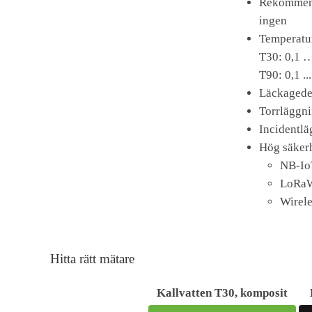
Rekommend
ingen
Temperatu
T30: 0,1 …
T90: 0,1 ..
Läckagede
Torrläggn
Incidentlä
Hög säker
NB-IoT
LoRaWA
Wirel
Hitta rätt mätare
Kallvatten T30, komposit