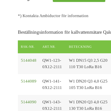
*) Kontakta Ambiductor för information
Beställningsinformation för kallvattenmätare 
RSK-NR.
ART.NR.
BETECKNING
5144048
QW1-123-
W1 DN15 Q3 2,5 G20
0X12-2111
110 T30 LoRa B16
5144089
QW1-141-
W1 DN20 Q3 4,0 G25
0X12-2111
105 T30 LoRa B16
5144090
QW1-143-
W1 DN20 Q3 4,0 G25
0X12-2111
130 T30 LoRa B16