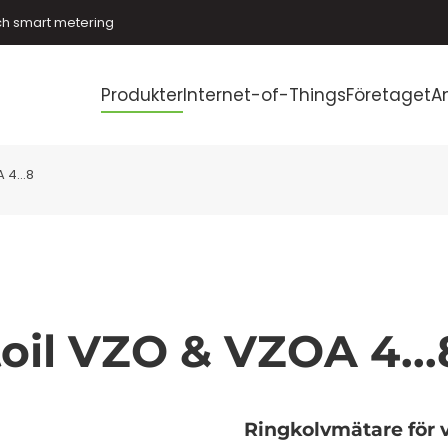
ch smart metering
Produkter
Internet-of-Things
Företaget
A
 4...8
oil VZO & VZOA 4...
Ringkolvmätare för 