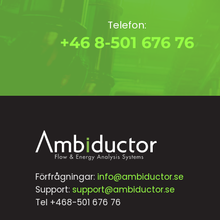
Telefon:
+46 8-501 676 76
Förfrågningar:
info@ambiductor.se
Support:
support@ambiductor.se
Tel +468-501 676 76