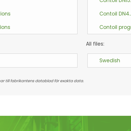
Contoil DN15
tions
Contoil DN4.
tions
Contoil pro
All files:
Swedish
 till fabrikantens datablad för exakta data.