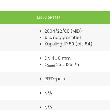
MÖJLIGHETER
2004/22/CE (MID)
±1% noggrannhet
Kapsling: IP 50 (alt. 54)
DN 4... 8 mm
Q
25 ... 135 l/h
cont
REED-puls
N/A
N/A