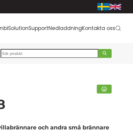
mbiSolution
Support
Nedladdning
Kontakta oss
Search
8
villabrännare och andra små brännare