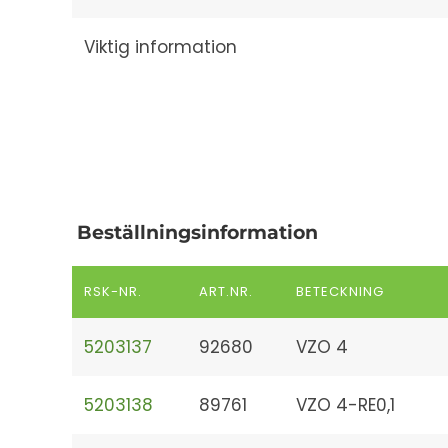
Viktig information
Beställningsinformation
RSK-NR.
ART.NR.
BETECKNING
5203137
92680
VZO 4
5203138
89761
VZO 4-RE0,1