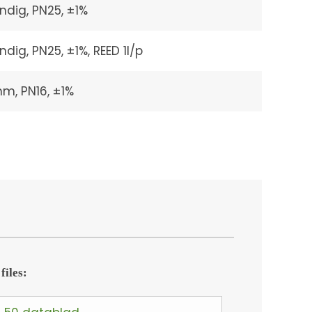
ndig, PN25, ±1%
dig, PN25, ±1%, REED 1l/p
mm, PN16, ±1%
files: