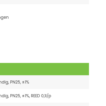
ngen
ndig, PN25, ±1%
ig, PN25, ±1%, REED 0,1l/p