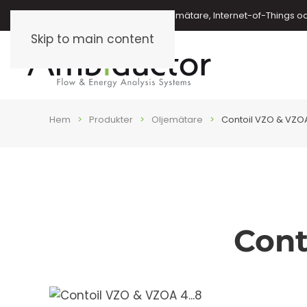
Energimätare, vattenmätare, oljemätare, Internet-of-Things o
Skip to main content
Hem
Produkter
Oljemätare
Contoil VZO & VZOA
Cont