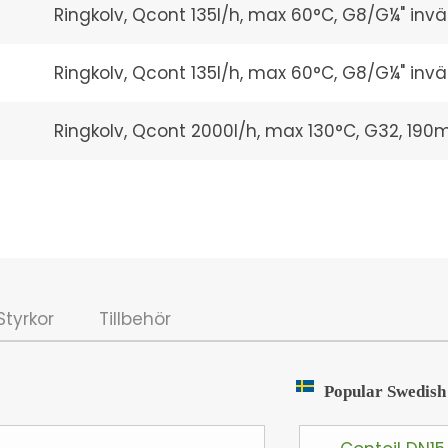
Ringkolv, Qcont 135l/h, max 60°C, G8/G¼" invä
Ringkolv, Qcont 135l/h, max 60°C, G8/G¼" invän
Ringkolv, Qcont 2000l/h, max 130°C, G32, 190
Styrkor
Tillbehör
Popular Swedish 