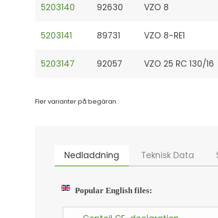
5203140
92630
VZO 8
5203141
89731
VZO 8-RE1
5203147
92057
VZO 25 RC 130/16
Fler varianter på begäran.
Nedladdning
Teknisk Data
Popular English files: