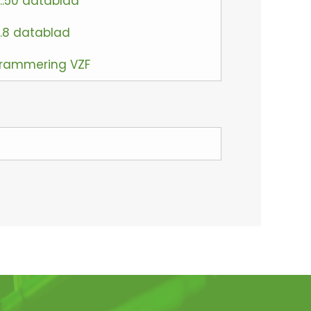
...50 datablad
..8 datablad
grammering VZF