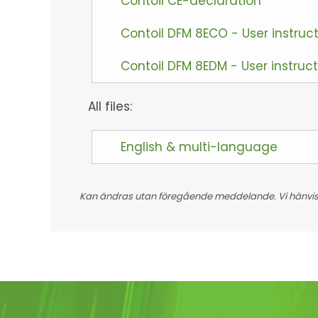
Contoil CE-declaration
Contoil DFM 8ECO - User instruc
Contoil DFM 8EDM - User instruc
All files:
English & multi-language
Kan ändras utan föregående meddelande. Vi hänvisar