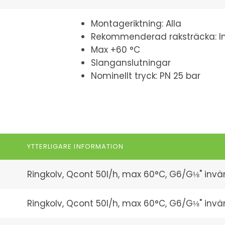
Montageriktning: Alla
Rekommenderad raksträcka: I
Max +60 °C
Slanganslutningar
Nominellt tryck: PN 25 bar
YTTERLIGARE INFORMATION
Ringkolv, Qcont 50l/h, max 60°C, G6/G⅛" invä
Ringkolv, Qcont 50l/h, max 60°C, G6/G⅛" invänd