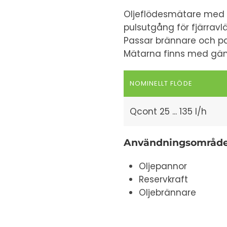
Oljeflödesmätare med ru
pulsutgång för fjärravl
Passar brännare och p
Mätarna finns med gäng
NOMINELLT FLÖDE
Qcont 25 ... 135 l/h
Användningsområd
Oljepannor
Reservkraft
Oljebrännare