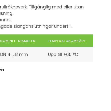
llräkneverk. Tillgänglig med eller utan
äsning.
annor.
ade slanganslutningar undertill.
NOMINELL DIAMETER
TEMPERATUROMRÅDE
DN 4 ... 8 mm
Upp till +60 °C
en