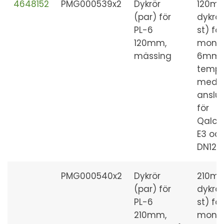
4648152
PMG000539x2
Dykrör
120m
(par) för
dykrör
PL-6
st) för
120mm,
mont
mässing
6mm
tempg
med 1
anslut
för
Qalco
E3 oc
DN125
PMG000540x2
Dykrör
210m
(par) för
dykrör
PL-6
st) för
210mm,
mont