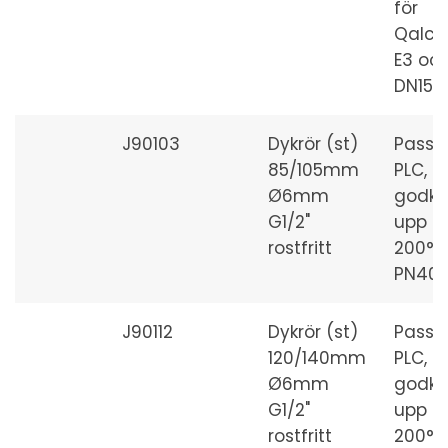
för
Qalco
E3 oc
DN15-
J90103
Dykrör (st)
Passar
85/105mm
PLC, PL
Ø6mm
godk
G1/2"
upp til
rostfritt
200°C
PN40
J90112
Dykrör (st)
Passar
120/140mm
PLC, PL
Ø6mm
godk
G1/2"
upp til
rostfritt
200°C