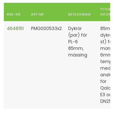
YTTERL
RSK-NR.
ART.NR.
BETECKNING
INFORM
4648151
PMG000533x2
Dykrör
85m
(par) för
dykrör
PL-6
st) för
85mm,
mont
mässing
6mm
tempg
med 1
anslut
för
Qalco
E3 oc
DN25-