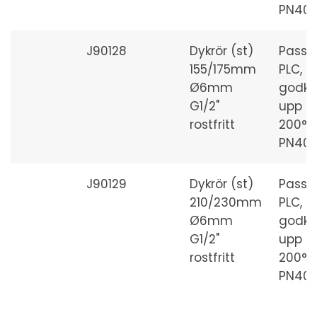
PN40
J90128
Dykrör (st)
Passar
155/175mm
PLC, PL
Ø6mm
godk
G1/2"
upp til
rostfritt
200°C
PN40
J90129
Dykrör (st)
Passar
210/230mm
PLC, PL
Ø6mm
godk
G1/2"
upp til
rostfritt
200°C
PN40