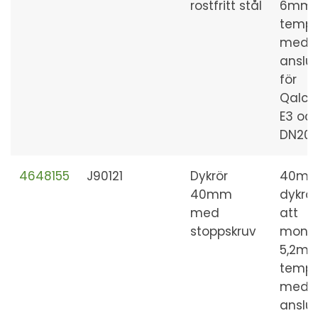
rostfritt stål
6mm
tempg
med 1
anslut
för
Qalco
E3 oc
DN200
4648155
J90121
Dykrör
40m
40mm
dykrör
med
att
stoppskruv
mont
5,2m
tempg
med 1
anslut