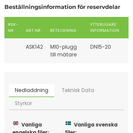
Beställningsinformation för reservdelar
RSK-
YTTERLIGARE
NR.
ART.NR.
BETECKNING
INFORMATION
ASK142
M10-plugg
DN15-20
till mätare
Nedladdning
Teknisk Data
Styrkor
Vanliga
Vanliga svenska
engelska filer:
filer: