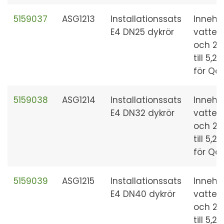
5159037
ASG1213
Installationssats
Innehål
E4 DN25 dykrör
vatten
och 2 
till 5
för Qa
5159038
ASG1214
Installationssats
Innehål
E4 DN32 dykrör
vatten
och 2 
till 5
för Qa
5159039
ASG1215
Installationssats
Innehål
E4 DN40 dykrör
vatten
och 2 
till 5