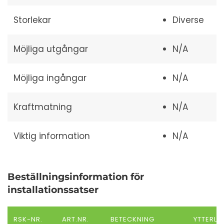
Storlekar
Diverse
Möjliga utgångar
N/A
Möjliga ingångar
N/A
Kraftmatning
N/A
Viktig information
N/A
Beställningsinformation för
installationssatser
RSK-NR.
ART.NR.
BETECKNING
YTTERLI