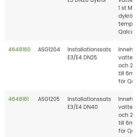
E3 DN20 dykrör
vatten
1 st M1
dykrör
tempgi
Qalcos
4648160
ASG1204
Installationssats
Innehål
E3/E4 DN25
vatten
och 2 
till 6
för Qa
4648161
ASG1205
Installationssats
Innehål
E3/E4 DN40
vatten
och 2 
till 6
för Qa