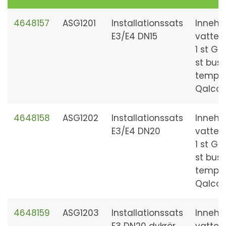
4648157
ASG1201
Installationssats
Innehål
E3/E4 DN15
vatten
1 st G2
st buss
tempgi
Qalcos
4648158
ASG1202
Installationssats
Innehål
E3/E4 DN20
vatten
1 st G2
st buss
tempgi
Qalcos
4648159
ASG1203
Installationssats
Innehål