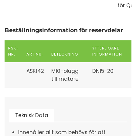
för Qa
Beställningsinformation för reservdelar
RSK-
YTTERLIGARE
NR.
ART.NR.
BETECKNING
INFORMATION
ASK142
M10-plugg
DN15-20
till mätare
Teknisk Data
Innehåller allt som behövs för att