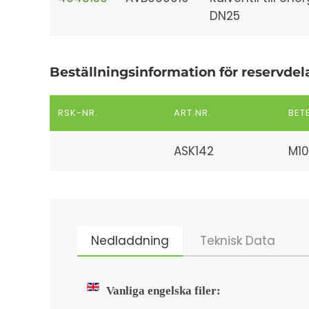
DN25
Beställningsinformation för reservdel
RSK-NR.
ART.NR.
BET
ASK142
M10
Nedladdning
Teknisk Data
Vanliga engelska filer: