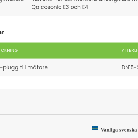
Qalcosonic E3 och E4
ar
ECKNING
YTTERL
-plugg till mätare
DN15-
Vanliga svenska 