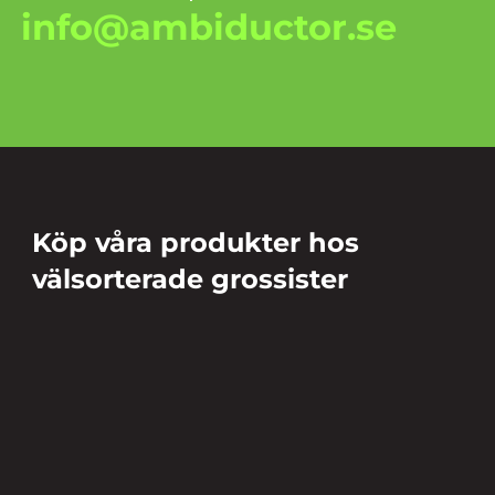
info@ambiductor.se
Köp våra produkter hos
välsorterade grossister