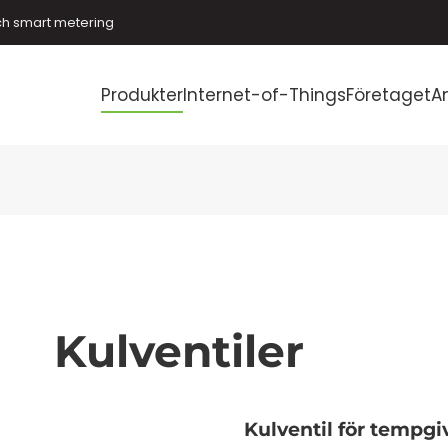
ch smart metering
Produkter
Internet-of-Things
Företaget
A
Kulventiler
Kulventil för tempgi