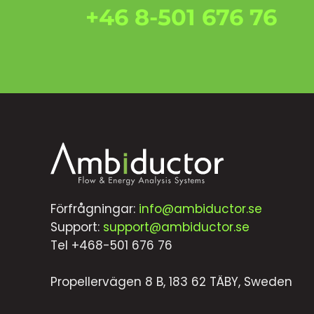
+46 8-501 676 76
Förfrågningar:
info@ambiductor.se
Support:
support@ambiductor.se
Tel +468-501 676 76
Propellervägen 8 B, 183 62 TÄBY, Sweden