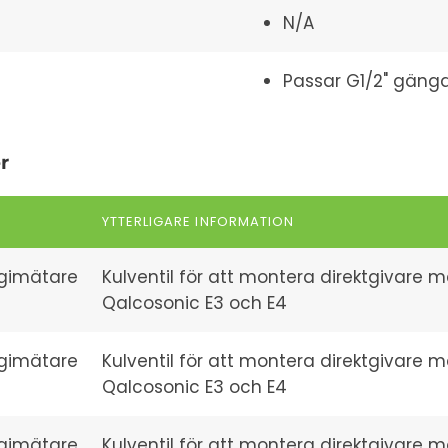
N/A
Passar G1/2" gäng
r
YTTERLIGARE INFORMATION
ergimätare
Kulventil för att montera direktgivare m
Qalcosonic E3 och E4
ergimätare
Kulventil för att montera direktgivare m
Qalcosonic E3 och E4
ergimätare
Kulventil för att montera direktgivare m