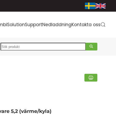
mbiSolution
Support
Nedladdning
Kontakta oss
Search
vare 5,2 (värme/kyla)