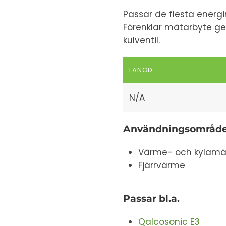
Passar de flesta energ
Förenklar mätarbyte ge
kulventil.
LÄNGD
N/A
Användningsområd
Värme- och kylamätn
Fjärrvärme
Passar bl.a.
Qalcosonic E3