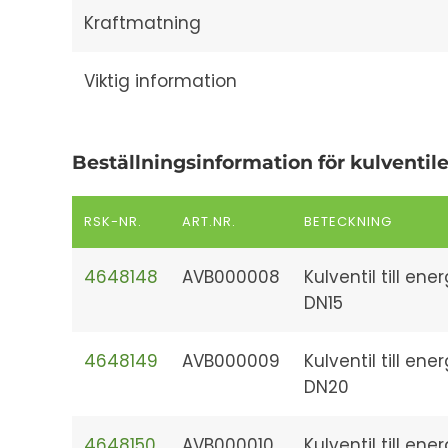
Kraftmatning
Viktig information
Beställningsinformation för kulventile
RSK-NR.
ART.NR.
BETECKNING
4648148
AVB000008
Kulventil till en
DN15
4648149
AVB000009
Kulventil till en
DN20
4648150
AVB000010
Kulventil till en