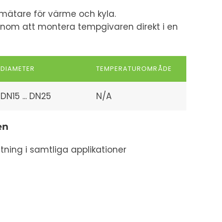
imätare för värme och kyla.
nom att montera tempgivaren direkt i en
DIAMETER
TEMPERATUROMRÅDE
DN15 ... DN25
N/A
en
ing i samtliga applikationer