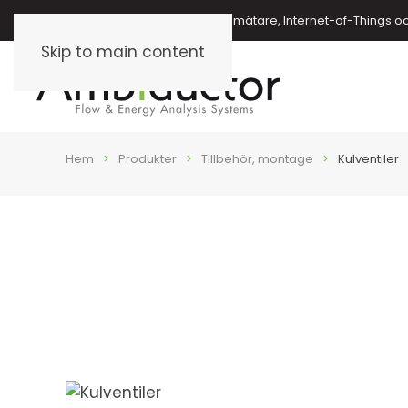
Energimätare, vattenmätare, oljemätare, Internet-of-Things o
Skip to main content
Hem
Produkter
Tillbehör, montage
Kulventiler