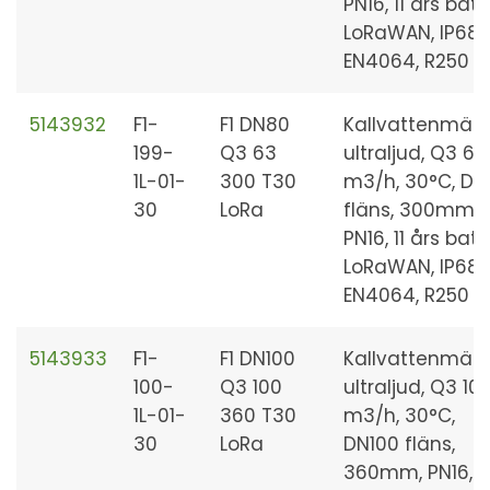
PN16, 11 års batte
LoRaWAN, IP68,
EN4064, R250
5143932
F1-
F1 DN80
Kallvattenmäta
199-
Q3 63
ultraljud, Q3 63
1L-01-
300 T30
m3/h, 30°C, DN
30
LoRa
fläns, 300mm,
PN16, 11 års batte
LoRaWAN, IP68,
EN4064, R250
5143933
F1-
F1 DN100
Kallvattenmäta
100-
Q3 100
ultraljud, Q3 10
1L-01-
360 T30
m3/h, 30°C,
30
LoRa
DN100 fläns,
360mm, PN16, 11