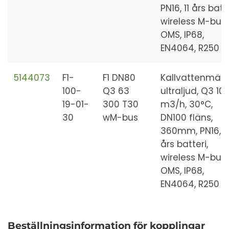
PN16, 11 års batte
wireless M-bus 
OMS, IP68,
EN4064, R250
5144073
F1-
F1 DN80
Kallvattenmäta
100-
Q3 63
ultraljud, Q3 10
19-01-
300 T30
m3/h, 30°C,
30
wM-bus
DN100 fläns,
360mm, PN16, 11
års batteri,
wireless M-bus 
OMS, IP68,
EN4064, R250
Beställningsinformation för kopplingar