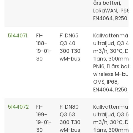
års batteri,
LoRaWAN, IP68,
EN4064, R250
5144071
F1-
F1 DN65
Kallvattenmäta
188-
Q3 40
ultraljud, Q3 40
19-01-
300 T30
m3/h, 30°C, DN
30
wM-bus
fläns, 300mm,
PN16, 11 års batte
wireless M-bus 
OMS, IP68,
EN4064, R250
5144072
F1-
F1 DN80
Kallvattenmäta
199-
Q3 63
ultraljud, Q3 63
19-01-
300 T30
m3/h, 30°C, DN
30
wM-bus
fläns, 300mm,