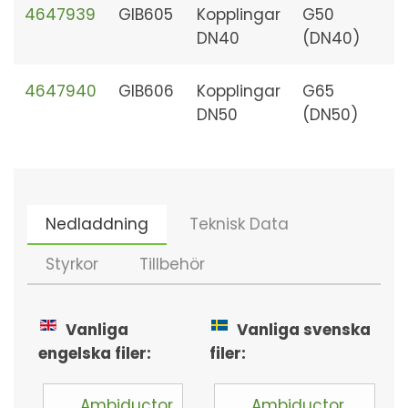
4647939
GIB605
Kopplingar
G50
DN40
(DN40)
4647940
GIB606
Kopplingar
G65
DN50
(DN50)
Nedladdning
Teknisk Data
Styrkor
Tillbehör
Vanliga
Vanliga svenska
engelska filer:
filer:
Ambiductor
Ambiductor