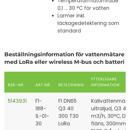
Temperaturmätområde
0,1 … 30 °C för vatten
Larmer inkl.
läckagedetektering som
standard
Beställningsinformation för vattenmätare
med LoRa eller wireless M-bus och batteri
YTTERLIGARE
RSK-NR.
ART.NR.
BETECKNING
INFORMATION
5143931
F1-
F1 DN65
Kallvattenmäta
188-
Q3 40
ultraljud, Q3 40
1L-01-
300 T30
m3/h, 30°C, DN
30
LoRa
fläns, 300mm,