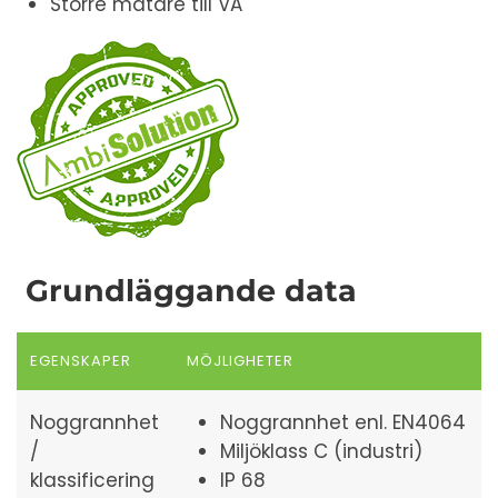
Större mätare till VA
Grundläggande data
EGENSKAPER
MÖJLIGHETER
Noggrannhet
Noggrannhet enl. EN4064
/
Miljöklass C (industri)
klassificering
IP 68