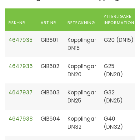
YTTERLIGARE
RSK-NR.
ART.NR.
BETECKNING
INFORMATION
4647935
GIB601
Kopplingar
G20 (DN15)
DN15
4647936
GIB602
Kopplingar
G25
DN20
(DN20)
4647937
GIB603
Kopplingar
G32
DN25
(DN25)
4647938
GIB604
Kopplingar
G40
DN32
(DN32)