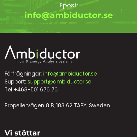
Epost:
info@ambiductor.se
Förfrågningar:
info@ambiductor.se
Support:
support@ambiductor.se
Tel +468-501 676 76
Propellervägen 8 B, 183 62 TÄBY, Sweden
Vi stöttar