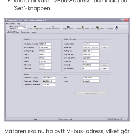
Ändra till valfri "M-bus-adress" och klicka på
"Set"-knappen.
Mätaren ska nu ha bytt M-bus-adress, vilket går