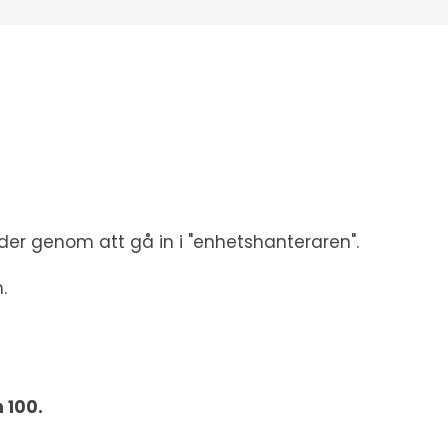
nder genom att gå in i "enhetshanteraren".
.
 100.