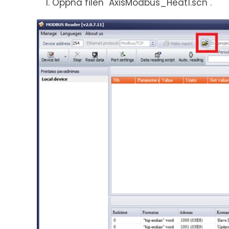
Öppna filen "AxisModbus_Heat1.scn".