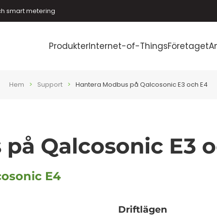
ch smart metering
Produkter
Internet-of-Things
Företaget
A
Hem
Support
Hantera Modbus på Qalcosonic E3 och E4
på Qalcosonic E3 
cosonic E4
Driftlägen