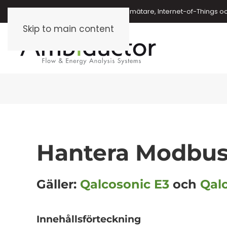
Energimätare, vattenmätare, oljemätare, Internet-of-Things o
Skip to main content
Hantera Modbus 
Gäller:
Qalcosonic E3
och
Qal
Innehållsförteckning