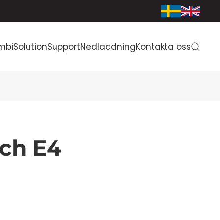
mbiSolution
Support
Nedladdning
Kontakta oss
och E4