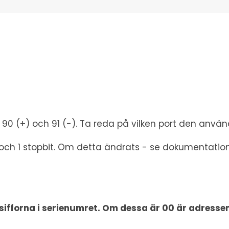
 90 (+) och 91 (-). Ta reda på vilken port den anvä
ch 1 stopbit. Om detta ändrats - se dokumentation
ifforna i serienumret. Om dessa är 00 är adressen