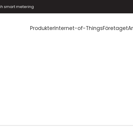
ch smart metering
Produkter
Internet-of-Things
Företaget
A