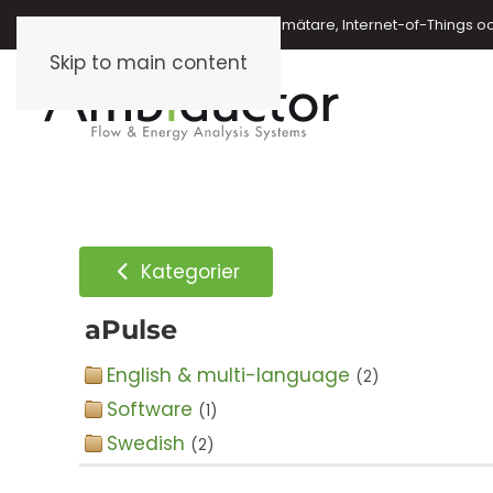
Energimätare, vattenmätare, oljemätare, Internet-of-Things o
Skip to main content
Kategorier
aPulse
English & multi-language
(2)
Software
(1)
Swedish
(2)