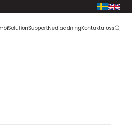
mbiSolution
Support
Nedladdning
Kontakta oss