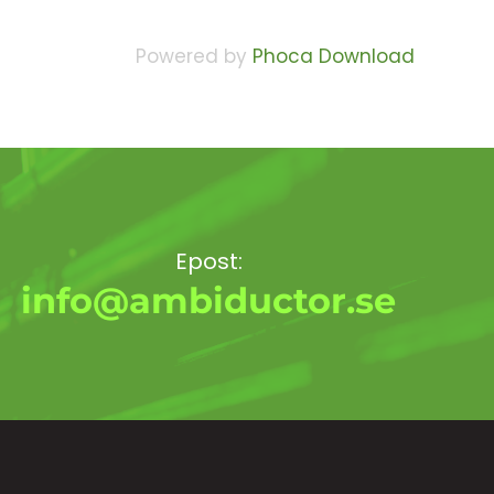
Powered by
Phoca Download
Epost:
info@ambiductor.se