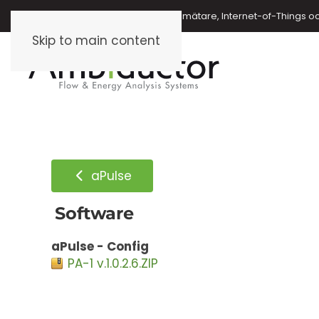
Energimätare, vattenmätare, oljemätare, Internet-of-Things o
Skip to main content
aPulse
Software
aPulse - Config
PA-1 v.1.0.2.6.ZIP