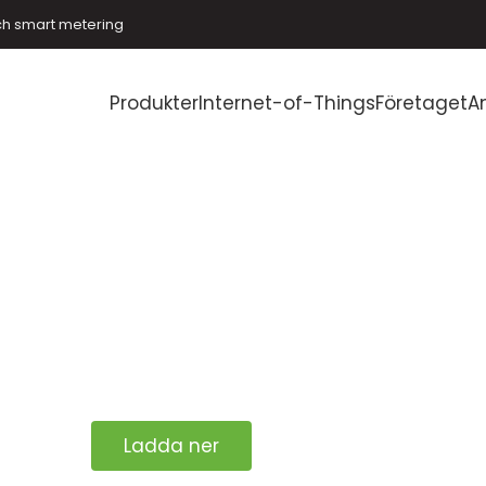
ch smart metering
Produkter
Internet-of-Things
Företaget
A
Ladda ner