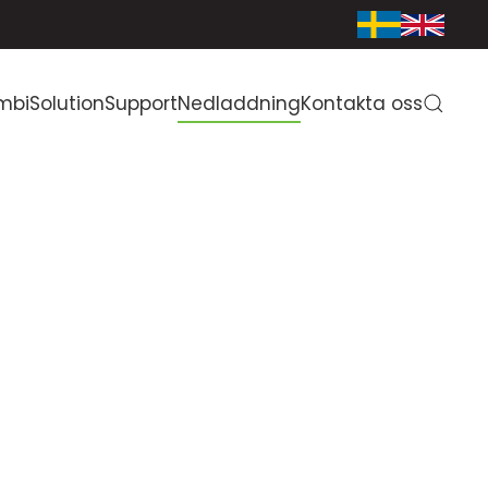
mbiSolution
Support
Nedladdning
Kontakta oss