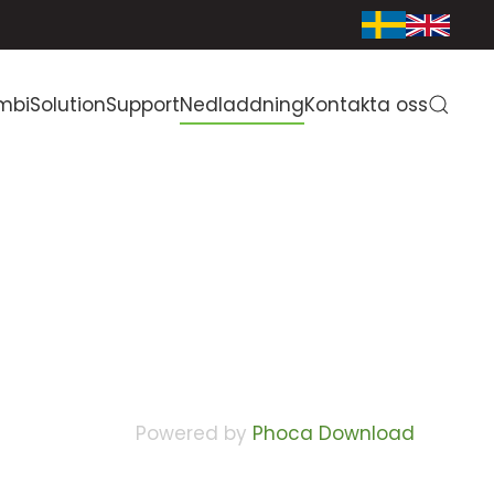
mbiSolution
Support
Nedladdning
Kontakta oss
Powered by
Phoca Download