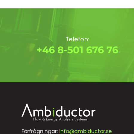
Telefon:
+46 8-501 676 76
Förfrågningar:
info@ambiductor.se