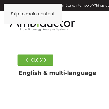
Energimätare, vattenmätare, oljemätare, Internet-of-Things o
Skip to main content
CLOS'O
English & multi-language