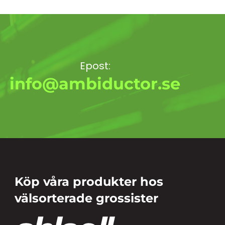
Epost:
info@ambiductor.se
Köp våra produkter hos
välsorterade grossister