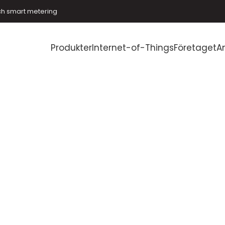
ch smart metering
Produkter
Internet-of-Things
Företaget
A