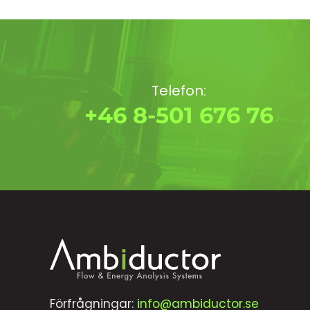
Telefon:
+46 8-501 676 76
Förfrågningar:
info@ambiductor.se