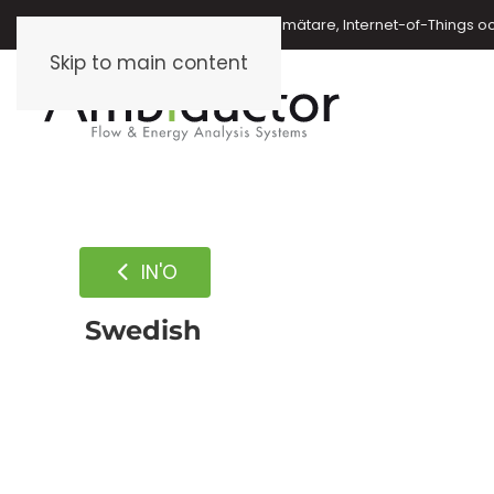
Energimätare, vattenmätare, oljemätare, Internet-of-Things o
Skip to main content
IN'O
Swedish