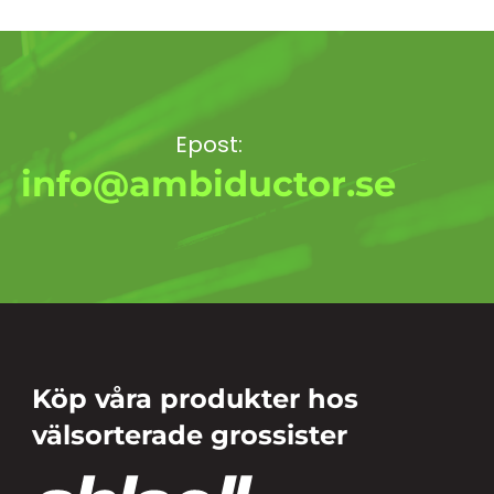
Epost:
info@ambiductor.se
Köp våra produkter hos
välsorterade grossister