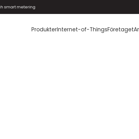
ch smart metering
Produkter
Internet-of-Things
Företaget
A