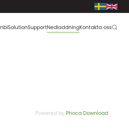
mbiSolution
Support
Nedladdning
Kontakta oss
Powered by
Phoca Download