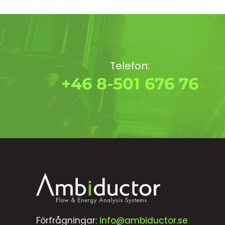
Telefon:
+46 8-501 676 76
Förfrågningar:
info@ambiductor.se