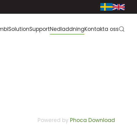
mbiSolution
Support
Nedladdning
Kontakta oss
Powered by
Phoca Download