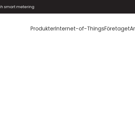
ch smart metering
Produkter
Internet-of-Things
Företaget
A