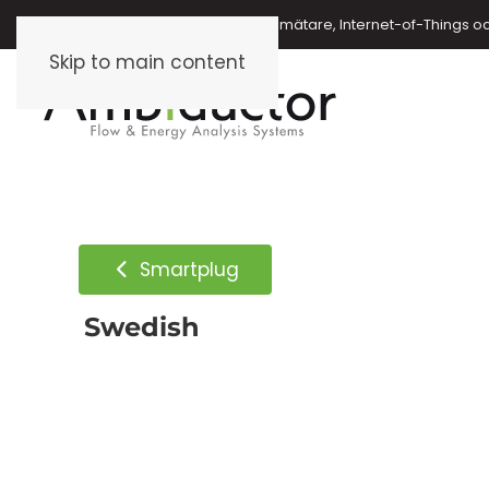
Energimätare, vattenmätare, oljemätare, Internet-of-Things o
Skip to main content
Smartplug
Swedish