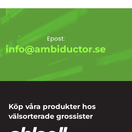
Epost:
info@ambiductor.se
Köp våra produkter hos
välsorterade grossister