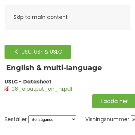
Meny
Skip to main content
USC, USF & USLC
English & multi-language
USLC - Datasheet
08_eloutput_en_hi.pdf
Ladda ner
Beställer
Visningsnummer