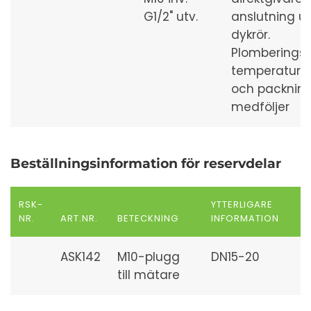
G1/2" utv.
anslutning u
dykrör.
Plomberingsw
temperaturv
och packnin
medföljer
Beställningsinformation för reservdelar
RSK-
YTTERLIGARE
NR.
ART.NR.
BETECKNING
INFORMATION
ASK142
M10-plugg
DN15-20
till mätare