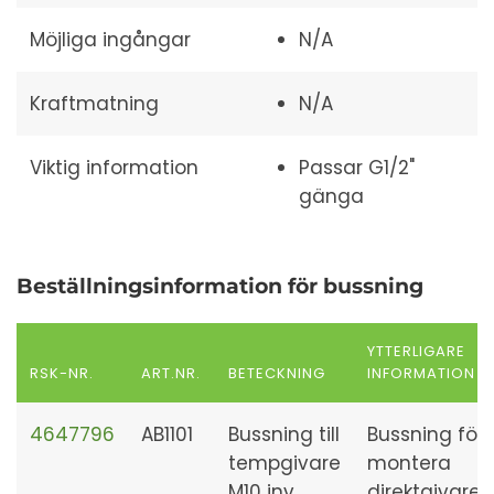
Möjliga ingångar
N/A
Kraftmatning
N/A
Viktig information
Passar G1/2"
gänga
Beställningsinformation för bussning
YTTERLIGARE
RSK-NR.
ART.NR.
BETECKNING
INFORMATION
4647796
AB1101
Bussning till
Bussning för 
tempgivare
montera
M10 inv.
direktgivare i